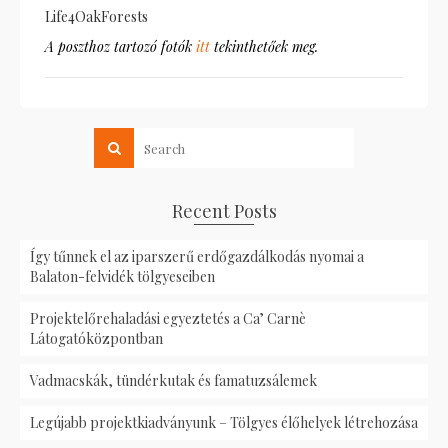
Life4OakForests
A poszthoz tartozó fotók
itt
tekinthetőek meg.
Recent Posts
Így tűnnek el az iparszerű erdőgazdálkodás nyomai a
Balaton-felvidék tölgyeseiben
Projektelőrehaladási egyeztetés a Ca’ Carnè
Látogatóközpontban
Vadmacskák, tündérkutak és famatuzsálemek
Legújabb projektkiadványunk – Tölgyes élőhelyek létrehozása