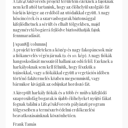
A Life4OakForests projekt területein ezeknek a fajoknak
nem kell attól tartaniuk, hogy az élőhelyül szolgáló fát
bárki is kivigye az erdőből az utódaikkal együtt. A nagy
hőscincérek és a szarvasbogarak biztonsággal
kifejlődhetnek a sérült és elhalt tölgyekben, majd
nagyméretű bogárrá fejlődve biztosíthatják fajuk
fennmaradását.
[/span8][/columns]
A projekt területeken a közép és nagy fakopáncsok már
a fiókanevelés végén járnak (9. és 10. kép). A nagy fiókák
hangoskodását messziről hallani az odú felől. Ezeknek a
harkályoknak sem kell félniük, hogy fészkük a
tojásokkal, vagy a fiókákkal együtt a vegetációs időben
történő fakitermelés közben megsemmisül, vagy
bármikor kivágják az odújukat hordozó fát.
A kirepült harkály fiókák és a több év múlva kifejlődő
szaproxilofág bogarak is újabb élőhelyeket nyújtó fákat
fognak találni a Life4OakForests pályázati program
tölgyeseiben a természetvédelmi erdőkezelési
beavatkozásainknak köszönhetően.
Frank Tamás