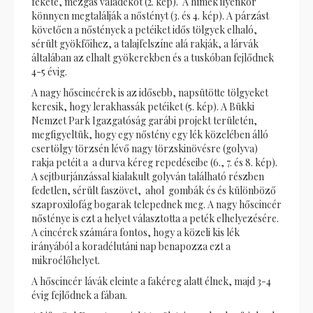
fekete, mézgás váladékot (2. kép). A hímek ilyenkor
könnyen megtalálják a nőstényt (3. és 4. kép). A párzást
követően a nőstények a petéiket idős tölgyek elhaló,
sérült gyökfőihez, a talajfelszíne alá rakják, a lárvák
általában az elhalt gyökerekben és a tuskóban fejlődnek
4-5 évig.
A nagy hőscincérek is az idősebb, napsütötte tölgyeket
keresik, hogy lerakhassák petéiket (5. kép). A Bükki
Nemzet Park Igazgatóság garábi projekt területén,
megfigyeltük, hogy egy nőstény egy lék közelében álló
csertölgy törzsén lévő nagy törzskinövésre (golyva)
rakja petéit a a durva kéreg repedéseibe (6., 7. és 8. kép).
A sejtburjánzással kialakult golyván található részben
fedetlen, sérült faszövet, ahol gombák és és különböző
szaproxilofág bogarak telepednek meg. A nagy hőscincér
nősténye is ezt a helyet választotta a peték elhelyezésére.
A cincérek számára fontos, hogy a közeli kis lék
irányából a koradélutáni nap benapozza ezt a
mikroélőhelyet.
A hőscincér lávák eleinte a fakéreg alatt élnek, majd 3-4
évig fejlődnek a fában.