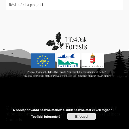
Révbe ért a projekt…
© 2026 life4oakforests.eu - WordPress Theme by
Kadence WP
A honlap további használatához a sütik használatát el kell fogadni.
About the project
Project areas
Flagship species
News
Partners
Elfogad
További információ
Contacts