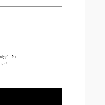
olygó – M1
09.16.