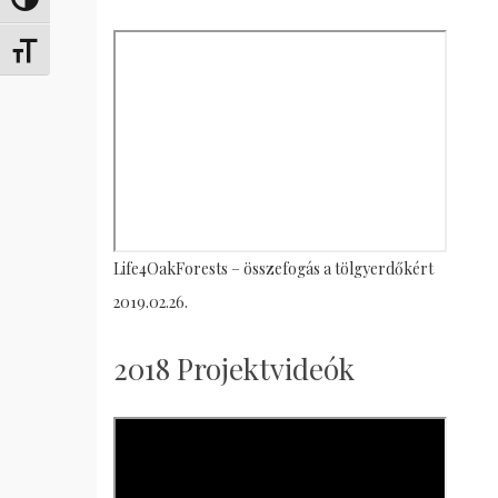
Toggle High Contrast
Toggle Font size
Life4OakForests – összefogás a tölgyerdőkért
2019.02.26.
2018 Projektvideók