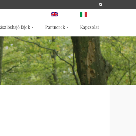
A
LIFE
NATURA 2000
ANGOL
OLASZ
ászlóshajó fajok
Partnerek
Kapcsolat