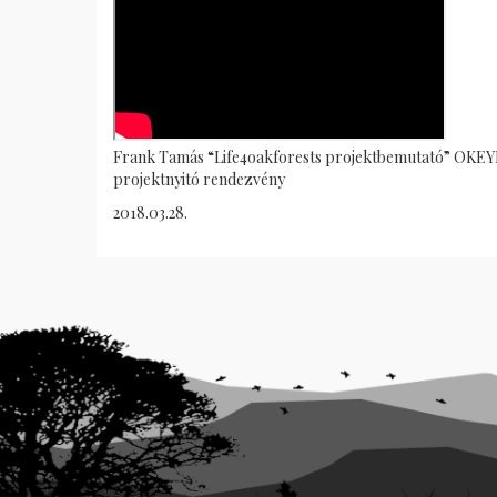
Frank Tamás “Life4oakforests projektbemutató” OKE
projektnyitó rendezvény
2018.03.28.