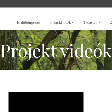
SZENTÉLYERDŐK
GALÉRI
Erdőböngésző
Projekt infók
Tudástár
Z
Projekt videók