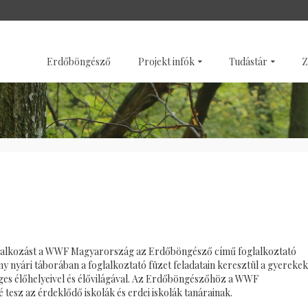
SZENTÉLYERDŐK
GALÉRI
Erdőböngésző
Projekt infók
Tudástár
Z
oglalkozást a WWF Magyarország az Erdőböngésző című foglalkoztató
ny nyári táborában a foglalkoztató füzet feladatain keresztül a gyerekek
es élőhelyeivel és élővilágával. Az Erdőböngészőhöz a WWF
 tesz az érdeklődő iskolák és erdei iskolák tanárainak.