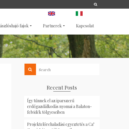
A
LIFE
NATURA 2000
ANGOL
OLASZ
ászlóshajó fajok
Partnerek
Kapcsolat
Recent Posts
Így tűnnek el az iparszerű
erdőgazdálkodás nyomai a Balaton-
felvidék tölgyeseiben
Projektelőrehaladási egyeztetés a Ca’