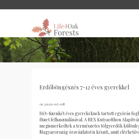
Erdőböngészés 7-12 éves gyerekkel
on
2020-07-08
Hét-tizenkét éves gyerekeknek tartott egyórás f
füzet felhasználásával. A REX Kutyaotthon Alapítvá
megismerkedtek a természetes tölgyerdők különleg
Magyarország óravázlatot is készít, amit elérhetővé