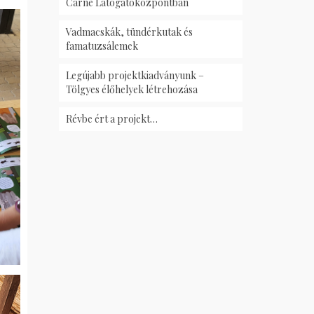
Carnè Látogatóközpontban
Vadmacskák, tündérkutak és
famatuzsálemek
Legújabb projektkiadványunk –
Tölgyes élőhelyek létrehozása
Révbe ért a projekt…