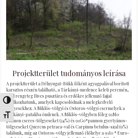
Projektterület tudományos leírása
A projektterület a Délnyugat-Bükk főként agyagpalával borított
karsztos részén található, a Tárkányi-medence keleti peremén,
ahol rengeteg füves pusztára és erdőkre jellemző fajjal
Toggle High Contrast
találkozhatunk, amelyek kapcsolódnak a melegkedvelő
tölgyesekhez. A Miklós-völgyi és Ostoros-völgyi csermelyek a
Tárkányi-patakba ömlenek. A Miklós-völgyben főleg 91M0
Toggle Font size
pannon cseres-tölgyeseket (24%) és 91G0*pannon gyertyános-
tölgyeseket Quercus petraea-val és Carpinus betulus-szal (9%)
találunk, míg az Ostoros-völgy jellemző élőhelye a 91I0 * Euro-