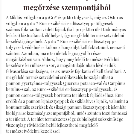
megőrzése szempontjából
A Miklós-völgyben a 91G0* és 91M0 tölgyesek, míg az Ostoros-
völgyben a 91I0 * Euro-szibériai erdőssztyepp-tölgyesek
számos fokozottan védett fajnak (lsd. projektterület tudományos
leírása) biztosítanak élőhelyet, így megfelelő természetvédelmi
kezelést igényelnek. A 91I0 * Euro-szibériai erdőssztyepp-
tölgyesek védelmére különös hangsúlyt kell fektetnünk nemzeti
szinten. Azonban, ma e területek legnagyobb része
magánkézben van. Ahhoz, hogy megfelelő természetvédelmi
kezelésre kerülhessen sor, a magántulajdonban lévő erdők
felvásárlása szükséges, és az invazív fajokat is el kell távolítani. A
megfelelő természetvédelmi erdőkezelés hozzájárulhat a
pannon gyertyános-tölgyesek Quercus petraea-val és Carpinus
betulus-szal, az Euro-szibériai erdőssztyepp-tölgyesek, és
pannon cseres-tölgyesek borította területek fejlődéséhez. Eme
erdők és a pannon lejtősztyeppek és sziklafüves lejtők, valamint a
kontinentális cserjések és síksági pannon löszsztyeppek jelenléte
biológiai sokszínűség szempontjából, uniós szinten teszi fontossá
a területet. A terület természetessége és biológiai sokszínűsége
viszonylag rövid időn belül fejleszthető megfelelő
természetvédelmi kezeléssel.