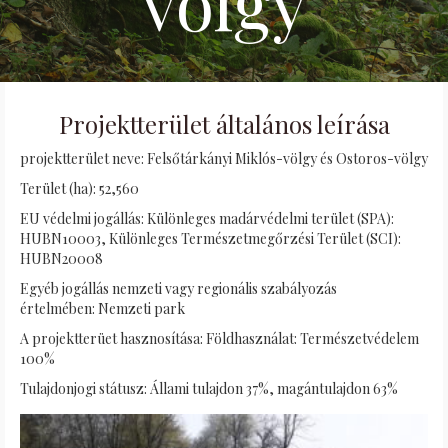
völgy
Projektterület általános leírása
projektterület neve: Felsőtárkányi Miklós-völgy és Ostoros-völgy
Terület (ha): 52,560
EU védelmi jogállás: Különleges madárvédelmi terület (SPA):
HUBN10003, Különleges Természetmegőrzési Terület (SCI):
HUBN20008
Egyéb jogállás nemzeti vagy regionális szabályozás
értelmében: Nemzeti park
A projektterüet hasznosítása: Földhasználat: Természetvédelem
100%
Tulajdonjogi státusz: Állami tulajdon 37%, magántulajdon 63%