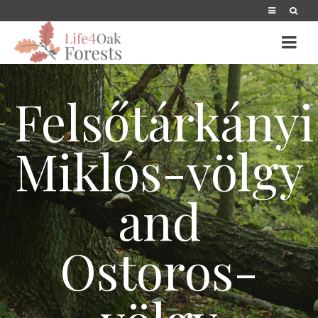
Felsőtárkányi
Miklós-völgy
and
Ostoros-