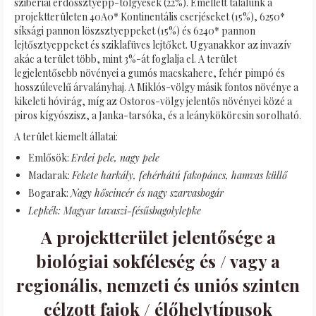
szibériai erdőssztyepp-tölgyesek (22%). Emellett találunk a
projektterületen 40A0* Kontinentális cserjéseket (15%), 6250*
síksági pannon löszsztyeppeket (15%) és 6240* pannon
lejtősztyeppeket és sziklafüves lejtőket. Ugyanakkor az invazív
akác a terület több, mint 3%-át foglalja el. A terület
legjelentősebb növényei a gumós macskahere, fehér pimpó és
hosszúlevelű árvalányhaj. A Miklós-völgy másik fontos növénye a
kikeleti hóvirág, míg az Ostoros-völgy jelentős növényei közé a
piros kígyószisz, a Janka-tarsóka, és a leánykökörcsin sorolható.
A terület kiemelt állatai:
Emlősök:
Erdei pele, nagy pele
Madarak:
Fekete harkály, fehérhátú fakopáncs, hamvas küllő
Bogarak:
Nagy hőscincér és nagy szarvasbogár
Lepkék: Magyar tavaszi-fésűsbagolylepke
A projektterület jelentősége a
biológiai sokféleség és / vagy a
regionális, nemzeti és uniós szinten
célzott fajok / élőhelytípusok