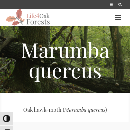
Marumba
quercus
Oak hawk-moth (
Marumba quercus
)
Toggle High Contrast