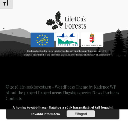
Toggle Font size
© 2026 life4oakforests.eu - WordPress Theme by
Kadence WP
About the project
Project areas
Flagship species
News
Partners
Contacts
A honlap további használatához a sütik használatát el kell fogadni.
Elfogad
További információ