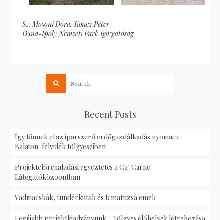
Sz. Mosoni Dóra, Koncz Péter
Duna-Ipoly Nemzeti Park Igazgatóság
Recent Posts
Így tűnnek el az iparszerű erdőgazdálkodás nyomai a
Balaton-felvidék tölgyeseiben
Projektelőrehaladási egyeztetés a Ca’ Carnè
Látogatóközpontban
Vadmacskák, tündérkutak és famatuzsálemek
Legújabb projektkiadványunk – Tölgyes élőhelyek létrehozása