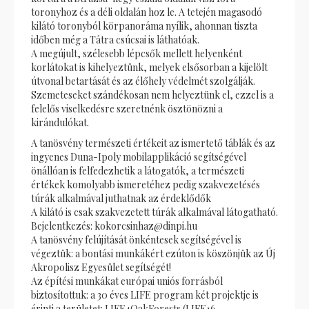
toronyhoz és a déli oldalán hoz le. A tetején magasodó
kilátó toronyból körpanoráma nyílik, ahonnan tiszta
időben még a Tátra csúcsai is láthatóak.
A megújult, szélesebb lépcsők mellett helyenként
korlátokat is kihelyeztünk, melyek elsősorban a kijelölt
útvonal betartását és az élőhely védelmét szolgálják.
Szemeteseket szándékosan nem helyeztünk el, ezzel is a
felelős viselkedésre szeretnénk ösztönözni a
kirándulókat.
A tanösvény természeti értékeit az ismertető táblák és az
ingyenes Duna-Ipoly mobilapplikáció segítségével
önállóan is felfedezhetik a látogatók, a természeti
értékek komolyabb ismeretéhez pedig szakvezetésés
túrák alkalmával juthatnak az érdeklődők
A kilátó is csak szakvezetett túrák alkalmával látogatható.
Bejelentkezés: kokorcsinhaz@dinpi.hu
A tanösvény felújítását önkéntesek segítségével is
végeztük: a bontási munkákért ezúton is köszönjük az Új
Akropolisz Egyesület segítségét!
Az építési munkákat európai uniós forrásból
biztosítottuk: a 30 éves LIFE program két projektje is
érinti a területet: LIFE4OakForests (LIFE16-