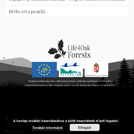
Révbe ért a projekt…
© 2026 life4oakforests.eu - WordPress Theme by
Kadence WP
A honlap további használatához a sütik használatát el kell fogadni.
About the project
Project areas
Flagship species
News
Partners
Elfogad
További információ
Contacts