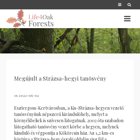
Megújult a Strázsa-hegyi tanösvény
on
2022-06-02
Esztergom-Kertvárosban, a Kis-Strázsa-hegyen vezető
tanösvényünk népszerű kirándulóhely, melyet a
környékbeliek is szívesen látogatnak. 2002 óta szabadon
látogatható tanösvény vezet körbe a hegyen, melynek
kiinduló és végpontja a Kökörcsin ház. Az 1,2 km-es
körtúra a Strázsa-hegy északi oldalán visz föl a