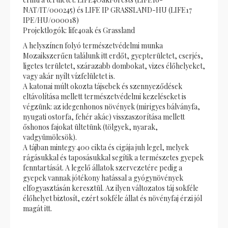
NAT/IT/000245) és LIFE IP GRASSLAND-HU (LIFE17
IPE/HU/000018)
Projektlogók: life4oak és Grassland
A helyszínen folyó természetvédelmi munka
Mozaikszerűen találunk itt erdőt, gyepterületet, cserjés,
ligetes területet, szárazabb dombokat, vizes élőhelyeket,
vagy akár nyílt vízfelületet is.
A katonai múlt okozta tájsebek és szennyeződések
eltávolítása mellett természetvédelmi kezeléseket is
végzünk: az idegenhonos növények (mirigyes bálványfa,
nyugati ostorfa, fehér akác) visszaszorítása mellett
őshonos fajokat ültetünk (tölgyek, nyarak,
vadgyümölcsök).
A tájban mintegy 400 cikta és cigája juh legel, melyek
rágásukkal és taposásukkal segítik a természetes gyepek
fenntartását. A legelő állatok szervezetére pedig a
gyepek vannak jótékony hatással a gyógynövények
elfogyasztásán keresztül. Az ilyen változatos táj sokféle
élőhelyet biztosít, ezért sokféle állat és növényfaj érzi jól
magát itt.