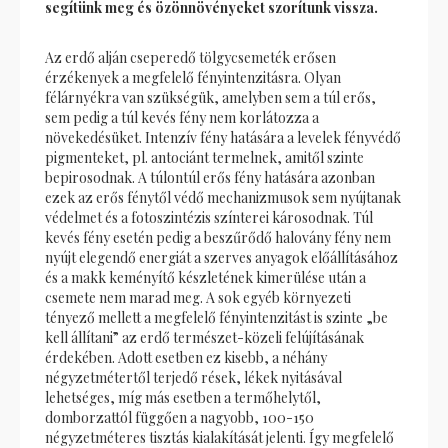
segítünk meg és özönnövényeket szorítunk vissza.
Az erdő alján cseperedő tölgycsemeték erősen
érzékenyek a megfelelő fényintenzitásra. Olyan
félárnyékra van szükségük, amelyben sem a túl erős,
sem pedig a túl kevés fény nem korlátozza a
növekedésüket. Intenzív fény hatására a levelek fényvédő
pigmenteket, pl. antociánt termelnek, amitől szinte
bepirosodnak. A túlontúl erős fény hatására azonban
ezek az erős fénytől védő mechanizmusok sem nyújtanak
védelmet és a fotoszintézis színterei károsodnak. Túl
kevés fény esetén pedig a beszűrődő halovány fény nem
nyújt elegendő energiát a szerves anyagok előállításához
és a makk keményítő készletének kimerülése után a
csemete nem marad meg. A sok egyéb környezeti
tényező mellett a megfelelő fényintenzitást is szinte „be
kell állítani” az erdő természet-közeli felújításának
érdekében. Adott esetben ez kisebb, a néhány
négyzetmétertől terjedő rések, lékek nyitásával
lehetséges, míg más esetben a termőhelytől,
domborzattól függően a nagyobb, 100-150
négyzetméteres tisztás kialakítását jelenti. Így megfelelő