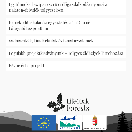
Így tűnnek el az iparszerű erdőgazdálkodás nyomai a
Balaton-felvidék tölgyeseiben
Projektelőrehaladási egyeztetés a Ca’ Carnè
Látogatóközpontban
Vadmacskák, tündérkutak és famatuzsálemek
Legújabb projektkiadványunk – Tölgyes élőhelyek létrehozása
Révbe ért a projekt…