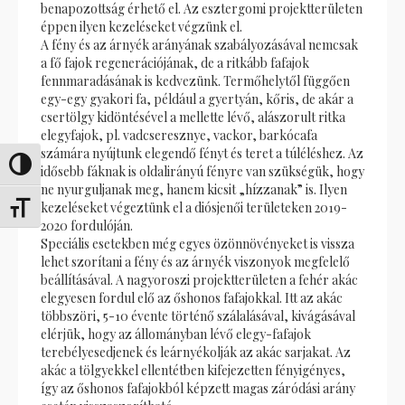
benapozottság érhető el. Az esztergomi projektterületen
éppen ilyen kezeléseket végzünk el.
A fény és az árnyék arányának szabályozásával nemcsak
a fő fajok regenerációjának, de a ritkább fafajok
fennmaradásának is kedvezünk. Termőhelytől függően
egy-egy gyakori fa, például a gyertyán, kőris, de akár a
csertölgy kidöntésével a mellette lévő, alászorult ritka
elegyfajok, pl. vadcseresznye, vackor, barkócafa
számára nyújtunk elegendő fényt és teret a túléléshez. Az
Toggle High Contrast
idősebb fáknak is oldalirányú fényre van szükségük, hogy
ne nyurguljanak meg, hanem kicsit „hízzanak” is. Ilyen
kezeléseket végeztünk el a diósjenői területeken 2019-
Toggle Font size
2020 fordulóján.
Speciális esetekben még egyes özönnövényeket is vissza
lehet szorítani a fény és az árnyék viszonyok megfelelő
beállításával. A nagyoroszi projektterületen a fehér akác
elegyesen fordul elő az őshonos fafajokkal. Itt az akác
többszöri, 5-10 évente történő szálalásával, kivágásával
elérjük, hogy az állományban lévő elegy-fafajok
terebélyesedjenek és leárnyékolják az akác sarjakat. Az
akác a tölgyekkel ellentétben kifejezetten fényigényes,
így az őshonos fafajokból képzett magas záródási arány