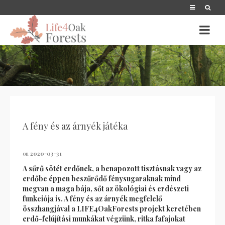
A fény és az árnyék játéka
on
2020-03-31
A sűrű sötét erdőnek, a benapozott tisztásnak vagy az
erdőbe éppen beszűrődő fénysugaraknak mind
megvan a maga bája, sőt az ökológiai és erdészeti
funkciója is. A fény és az árnyék megfelelő
összhangjával a LIFE4OakForests projekt keretében
erdő-felújítási munkákat végzünk, ritka fafajokat