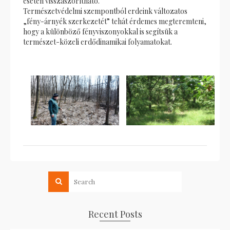
esetén visszaszorítható.
Természetvédelmi szempontból erdeink változatos
„fény-árnyék szerkezetét” tehát érdemes megteremteni,
hogy a különböző fényviszonyokkal is segítsük a
természet-közeli erdődinamikai folyamatokat.
Recent Posts