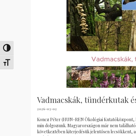
Переключить на высокую контрастность
Переключить на увеличенный шрифт
Vadmacskák, tündérkutak é
2026-03-02
Koncz Péter (HUN-REN Ökológiai Kutatóközpont, Er
min dolgozunk. Magyarországon már nem találhatók 
következtében kiterjedésük jelentősen lecsökkent, a