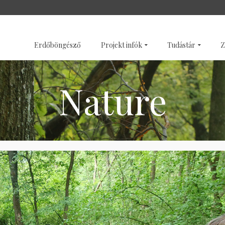
SZENTÉLYERDŐK
GALÉRI
Erdőböngésző
Projekt infók
Tudástár
Z
Nature