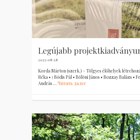
Legújabb projektkiadványun
2025-08-28
Korda Márton (szerk.) – Tölgyes élőhelyek létrehoz
Réka • † Bódis Pál • Bölöni János • Bozzay Balázs •
András …
Читать далее