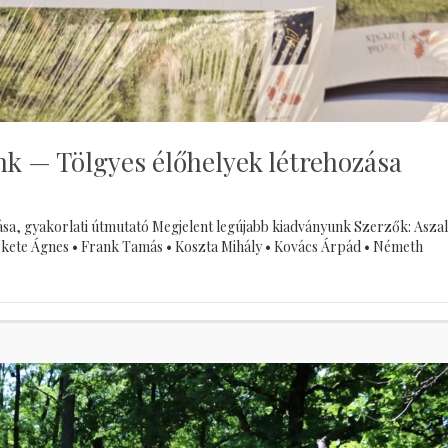
k — Tölgyes élőhelyek létrehozása
ása, gyakorlati útmutató Megjelent legújabb kiadványunk Szerzők: Asza
 Fekete Ágnes • Frank Tamás • Koszta Mihály • Kovács Árpád • Németh