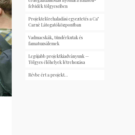
erdőgazdálkodás nyomai a Balaton-
felvidék tölgyeseiben
Projektelőrehaladási egyeztetés a Ca’
Carnè Látogatóközpontban
Vadmacskák, tündérkutak és
famatuzsálemek
Legújabb projektkiadványunk —
Tölgyes élőhelyek létrehozása
Révbe ért a projekt…