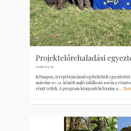
Projektelőrehaladási egyez
2026-03-17
Kétnapos, terepi bejárással egybekötött egyeztetést t
március 10–11. között zajló találkozó során a résztv
részt vettek. A program központi helyszíne a …
Чит