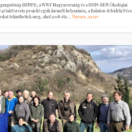
rk Igazgatóság (BfNPI), a WWF Magyarország és a HUN-REN Ökológiai
4OakForests projekt egyik kiemelt helyszínén, a Balaton-felvidéki Pécs
okat tekinthettek meg, ahol 2018 óta …
Читать далее