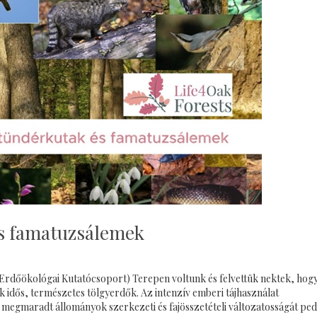
s famatuzsálemek
dőökológai Kutatócsoport) Terepen voltunk és felvettük nektek, hog
idős, természetes tölgyerdők. Az intenzív emberi tájhasználat
 megmaradt állományok szerkezeti és fajösszetételi változatosságát ped