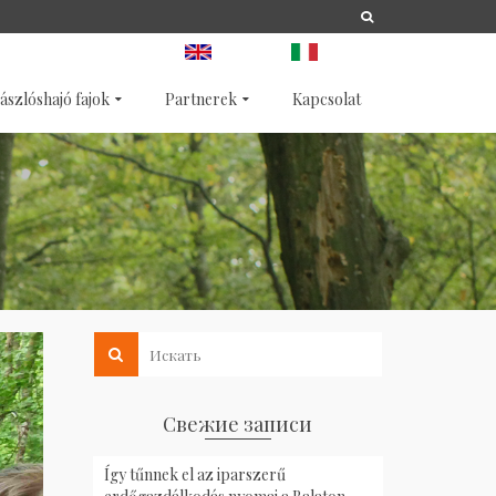
A
LIFE
NATURA 2000
ANGOL
OLASZ
ászlóshajó fajok
Partnerek
Kapcsolat
Свежие записи
Így tűnnek el az iparszerű