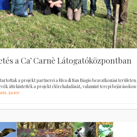
tetés a Ca’ Carnè Látogatóközpontban
artottak a projekt partnerei a Riva di San Biagio beavatkozási területen.
evők áttekintették a projekt előrehaladását, valamint terepi bejárásokon 
ать далее