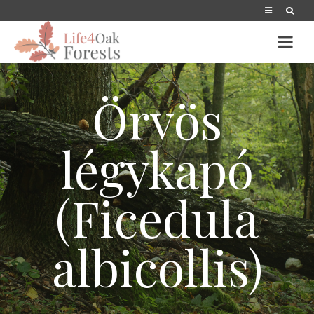
Örvös
légykapó
(Ficedula
albicollis)