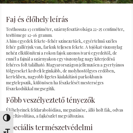
Faj és élőhely leírás
Testhossza 13 centiméter, szárnyfesztávolsága 22-25 centiméter,
testtömege 12-16 gramm.
A hím egyedek fekete-fehér színezetűek, egyértelmű széles
fehér gallérjuk van, farkuk teljesen fekete. A tojókat viszonylag
nehéz elkülöníteni a rokon fajok azonos ivarú egyedeitől, de
ennél a fajnál a szárnyakon egy viszonylag nagy kiterjedésű
fehéres folt található. Magyarországon jellemzően a gyertyános
tölgyeseket kedveli leginkább, de molyhostölgyes erdőben,
kertekben, nagyobb ligetes kialakítású parkokban is
megtelepszik, különösen ha fészkelését mesterséges
fészekodúkkal megsegítik.
Főbb veszélyeztető tényezők
Élőhelyeinek feldarabolódása, megszűnése, álló holt fák, odvas
fák eltávolítása, a fajkészlet megváltozása.
Переключить на высокую контрастность
Speciális természetvédelmi