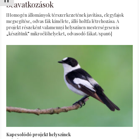
Переключить на увеличенный шрифт
beavatkozások
IHomogén állományok térszerkezetének javítása, elegyfajok
megsegítése, odvas fák kímélete, álló holtfa létrehozása. A
projekt részeként valamennyi helyszínen mesterségesen is
„készítünk” mikroélőhelyeket, odvasodó fákat./span6]
Kapcsolódó projekt helyszínek