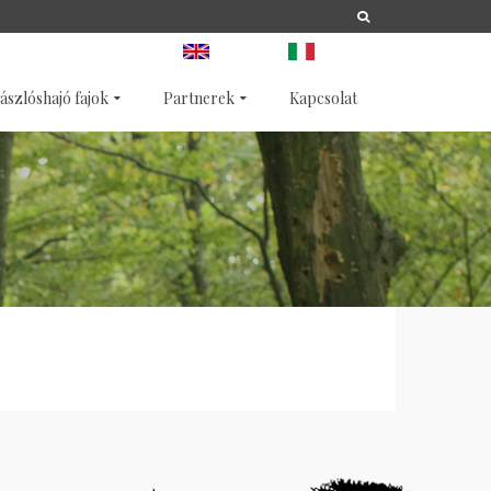
A
LIFE
NATURA 2000
ANGOL
OLASZ
ászlóshajó fajok
Partnerek
Kapcsolat