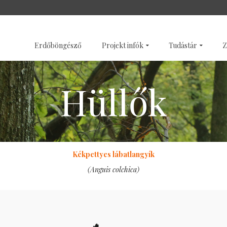
SZENTÉLYERDŐK
GALÉRI
Erdőböngésző
Projekt infók
Tudástár
Z
Hüllők
Kékpettyes lábatlangyík
(Anguis colchica)