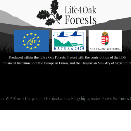
nce WP
About the project
Project areas
Flagship species
News
Partners