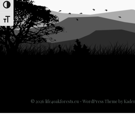
Переключить на высокую контрастность
Переключить на увеличенный шрифт
© 2026 life4oakforests.eu - WordPress Theme by
Kade