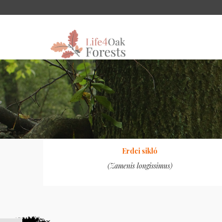
Erdei sikló
(Zamenis longissimus)