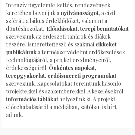
Intenzív figyelemfelkeltés, rendezvények
keretében bevonjuk a
nyilvánosságot
, a civil
szférát, a laikus érdeklődőket, valamint a
döntéshozókat.
Előadásokat
,
terepi bemutatókat
szervezünk az erdészeti tanárok és diákok
részére. Ismeretterjesző és szakmai
cikkeket
publikálunk
a természetvédelmi erdőkezelések
technológiájáról, a projket eredményeiről,
érdekességeiről.
Önkéntes napokat,
terepgyakorlat, erdőismereti programokat
szervezünk. Kapcsolatokat teremtünk hasonló
projektekkel és szakemberekkel. A kezelésekről
információs táblákat
helyezünk ki. A projekt
előrehaladásáról a médiában, sajtóban is hírt
adunk.