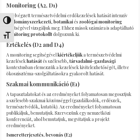
Monitoring (A2, D1)
Az elvégzett természetvédelmi erdőkezelések hatását intenzív
Переключить на высокую контрастность
faállományszerkezeti
,
botanikai
és
zoológai monitoring
segítségével vizsgáljuk meg. Ehhez mások számára is adaptálható
monitoring protokollt
dolgozunk ki.
Переключить на увеличенный шрифт
Értékelés (D2 and D4)
A monitoring segítségével
kiértékeljük
a természetvédelmi
kezelések
hatását
és szélesebb,
társadalmi-gazdasági
kontextusban elemezzük a kezelések kivitelezhetőségét, illetve
ökoszisztéma-szolgáltatásokra gyakorolt hatását.
Szakmai kommunikáció (E1)
A tapasztalatokat és az eredményeket folyamatosan megosztjuk
a szélesebb szakmai közönséggel (gazdálkodók, erdészek,
természetvédők, kutatók). Az eredményeket folyamatosan
publikáljuk, bemutatjuk. Szervezünk egy nemzetközi
konferenciát, ahol bemutatjuk, megvitatjuk a projekt
eredményeket.
Ismeretterjesztés, bevonás
(E2)