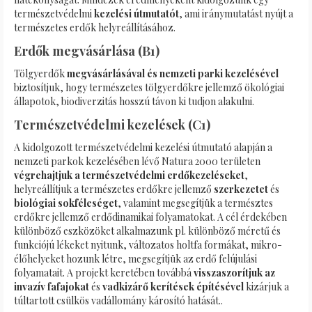
természetvédelmi
kezelési útmutatót
, ami iránymutatást nyújt a
természetes erdők helyreállításához.
Erdők megvásárlása (B1)
Tölgyerdők
megvásárlásával és nemzeti parki kezelésével
biztosítjuk, hogy természetes tölgyerdőkre jellemző ökológiai
állapotok, biodiverzitás hosszú távon ki tudjon alakulni.
Természetvédelmi kezelések (C1)
A kidolgozott természetvédelmi kezelési útmutató alapján a
nemzeti parkok kezelésében lévő Natura 2000 területen
végrehajtjuk a természetvédelmi erdőkezeléseket
,
helyreállítjuk a természetes erdőkre jellemző
szerkezetet
és
biológiai sokféleséget
, valamint megsegítjük a természtes
erdőkre jellemző erdődinamikai folyamatokat. A cél érdekében
különböző eszközöket alkalmazunk pl. különböző méretű és
funkciójú lékeket nyitunk, változatos holtfa formákat, mikro-
élőhelyeket hozunk létre, megsegítjük az erdő felújulási
folyamatait. A projekt keretében továbbá
visszaszorítjuk az
invazív fafajokat
és
vadkizárő kerítések építésével
kizárjuk a
túltartott csülkös vadállomány károsító hatását..