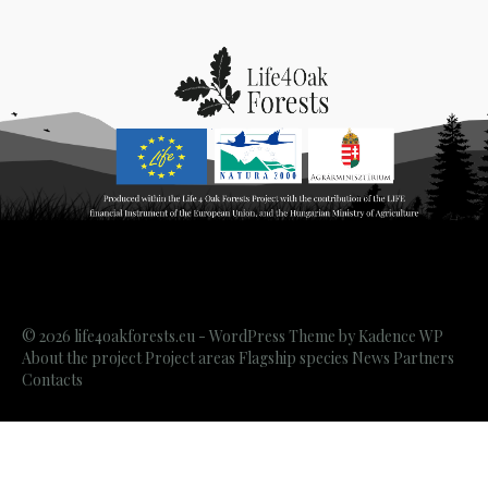
© 2026 life4oakforests.eu - WordPress Theme by
Kadence WP
About the project
Project areas
Flagship species
News
Partners
Contacts