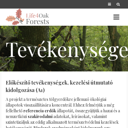
Tevékenység
Előkészítő tevékenységek, kezelési útmutató
kidolgozása (A1)
A projekt a természetes tölgyerdőkre jellemző ökológiai
állapotok visszaállítására koncentrál. Ehhez felmérjük a még
fellelhető
referencia erdők
állapotát, összegyűjtjük a hazai és a
nemzetközi
szakirodalmi
adatokat, leírásokat, valamint
szintetizáljuk az eddig alkalmazott természetvédelmi kezelések
hatékonyságát. Mindezek eredményeként kidolgozunk egy