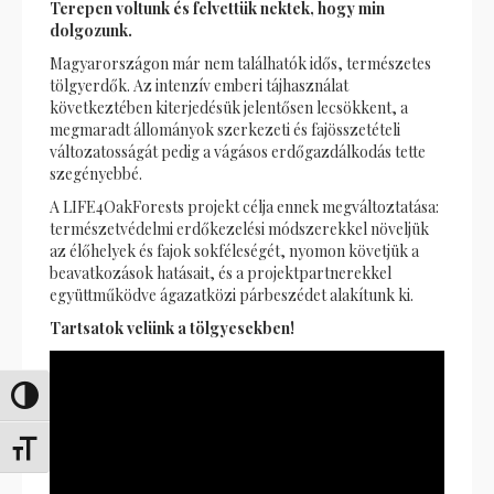
Terepen voltunk és felvettük nektek, hogy min
dolgozunk.
Magyarországon már nem találhatók idős, természetes
tölgyerdők. Az intenzív emberi tájhasználat
következtében kiterjedésük jelentősen lecsökkent, a
megmaradt állományok szerkezeti és fajösszetételi
változatosságát pedig a vágásos erdőgazdálkodás tette
szegényebbé.
A LIFE4OakForests projekt célja ennek megváltoztatása:
természetvédelmi erdőkezelési módszerekkel növeljük
az élőhelyek és fajok sokféleségét, nyomon követjük a
beavatkozások hatásait, és a projektpartnerekkel
együttműködve ágazatközi párbeszédet alakítunk ki.
Tartsatok velünk a tölgyesekben!
Переключить на высокую контрастность
Переключить на увеличенный шрифт