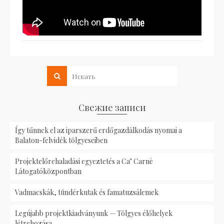
Свежие записи
Így tűnnek el az iparszerű erdőgazdálkodás nyomai a
Balaton-felvidék tölgyeseiben
Projektelőrehaladási egyeztetés a Ca’ Carnè
Látogatóközpontban
Vadmacskák, tündérkutak és famatuzsálemek
Legújabb projektkiadványunk — Tölgyes élőhelyek
létrehozása