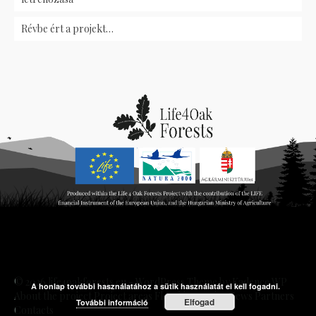
Révbe ért a projekt…
© 2026 life4oakforests.eu - WordPress Theme by
Kadence WP
A honlap további használatához a sütik használatát el kell fogadni.
About the project
Project areas
Flagship species
News
Partners
Elfogad
További információ
Contacts