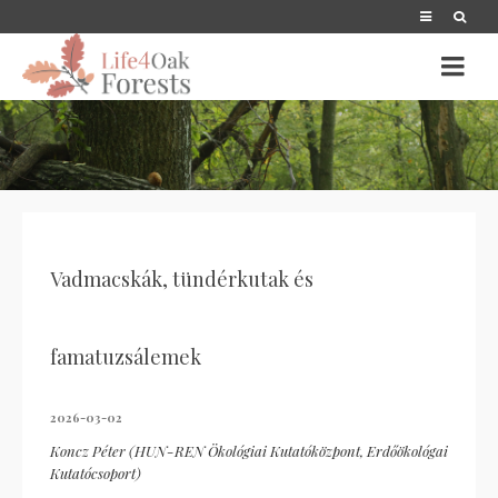
Vadmacskák, tündérkutak és
famatuzsálemek
2026-03-02
Koncz Péter (HUN-REN Ökológiai Kutatóközpont, Erdőökológai
Kutatócsoport)