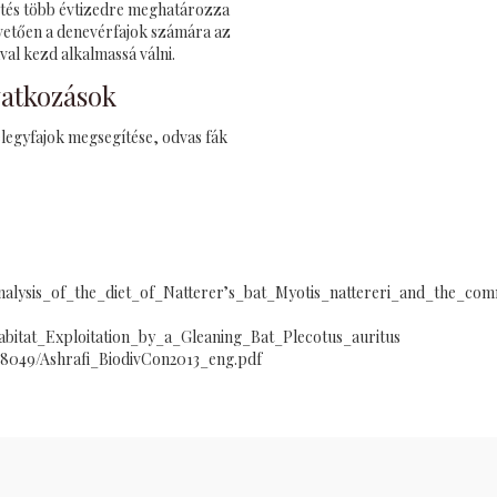
tés több évtizedre meghatározza
övetően a denevérfajok számára az
val kezd alkalmassá válni.
vatkozások
egyfajok megsegítése, odvas fák
_Analysis_of_the_diet_of_Natterer’s_bat_Myotis_nattereri_and_the_c
Habitat_Exploitation_by_a_Gleaning_Bat_Plecotus_auritus
478049/Ashrafi_BiodivCon2013_eng.pdf