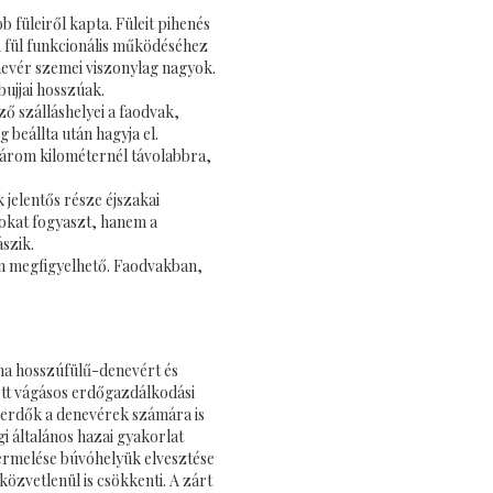
b füleiről kapta. Füleit pihenés
 A fül funkcionális működéséhez
enevér szemei viszonylag nagyok.
bujjai hosszúak.
ő szálláshelyei a faodvak,
g beállta után hagyja el.
 három kilométernél távolabbra,
jelentős része éjszakai
okat fogyaszt, hanem a
szik.
n megfigyelhető. Faodvakban,
rna hosszúfülű-denevért és
zott vágásos erdőgazdálkodási
i erdők a denevérek számára is
gi általános hazai gyakorlat
ermelése búvóhelyük elvesztése
közvetlenül is csökkenti. A zárt