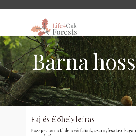
Barna hoss
Faj és élőhely leírás
Közepes termetű denevérfajunk, szárnyfesztávolsága 3