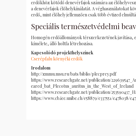
erdőkhöz kötődő denevérfajok számára az élőhelyvesz
a denevérfajok élőhelykínálatát. A véghasználatokat k
erdő, mint élőhely jellemzően csak több évtized elmúltá
Speciális természetvédelmi bea
Homogén erdőállományok térszerkezetének javítása, el
kímélete, álló holtfa létrehozása.
Kapcsolódó projekthelyszínek
Cserépfalu környéki erdők
Irodalom
http://zmmu.msu.ru/bats/biblio/plecprey.pdf
https://www.researchgate.net/publication/229639547
eared_bat_Plecotus_auritus_in_the_West_of_Ireland
https://www.researchgate.net/publication/253590437_
https://www.cb.iee.unibe.ch/e58879/e337551/e478038/e