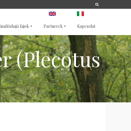
A
LIFE
NATURA 2000
ANGOL
OLASZ
ászlóshajó fajok
Partnerek
Kapcsolat
r (Plecotus