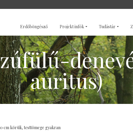
SZENTÉLYERDŐK
GALÉRI
Erdőböngésző
Projekt infók
Tudástár
Z
zúfülű-denevé
auritus)
0 cm körüli, testtömege gyakran