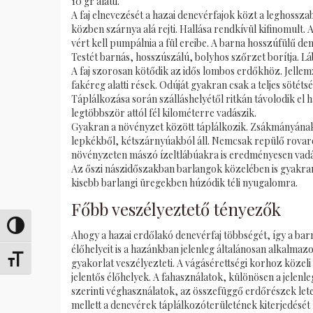
10 gr alatti.
A faj elnevezését a hazai denevérfajok közt a leghosszab
közben szárnya alá rejti. Hallása rendkívül kifinomult.
vért kell pumpálnia a fül ereibe. A barna hosszúfülű d
Testét barnás, hosszúszálú, bolyhos szőrzet borítja. Lá
A faj szorosan kötődik az idős lombos erdőkhöz. Jellemz
fakéreg alatti rések. Odúját gyakran csak a teljes sötétsé
Táplálkozása során szálláshelyétől ritkán távolodik el
legtöbbször attól fél kilométerre vadászik.
Gyakran a növényzet között táplálkozik. Zsákmányának 
lepkékből, kétszárnyúakból áll. Nemcsak repülő rovar
növényzeten mászó ízeltlábúakra is eredményesen vadá
Az őszi nászidőszakban barlangok közelében is gyakra
kisebb barlangi üregekben húzódik téli nyugalomra.
Főbb veszélyeztető tényezők
Переключить на высокую контрастность
Ahogy a hazai erdőlakó denevérfaj többségét, így a ba
élőhelyeit is a hazánkban jelenleg általánosan alkalma
Переключить на увеличенный шрифт
gyakorlat veszélyezteti. A vágásérettségi korhoz közel
jelentős élőhelyek. A fahasználatok, különösen a jelenle
szerinti véghasználatok, az összefüggő erdőrészek let
mellett a denevérek táplálkozóterületének kiterjedését 