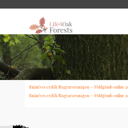
Százéves erdők Magyarországon — Földgömb online 20
Százéves erdők Magyarországon — Földgömb online 20