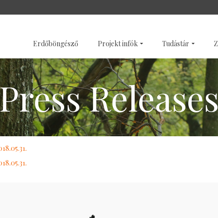
SZENTÉLYERDŐK
GALÉRI
Erdőböngésző
Projekt infók
Tudástár
Z
Press Release
18.05.31.
18.05.31.