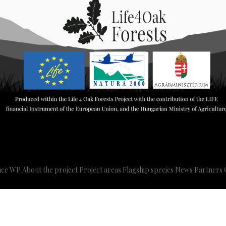
nce WP
About the project
Project areas
Flagship species
News
Partners