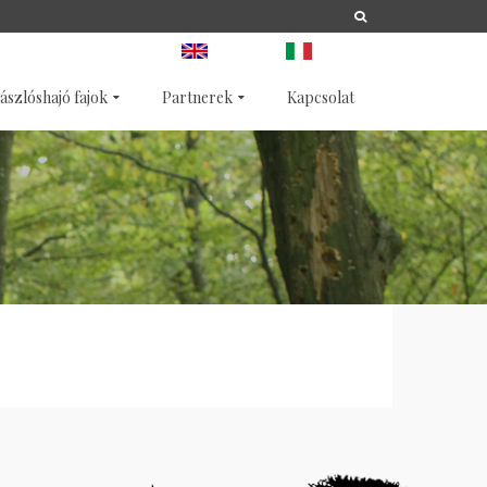
A
LIFE
NATURA 2000
ANGOL
OLASZ
ászlóshajó fajok
Partnerek
Kapcsolat
s