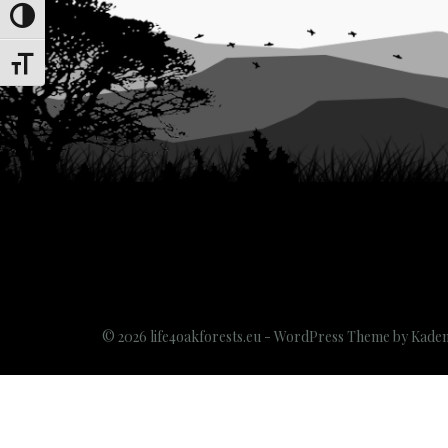
Переключить на высокую контрастность
Переключить на увеличенный шрифт
© 2026 life4oakforests.eu - WordPress Theme by
Kade