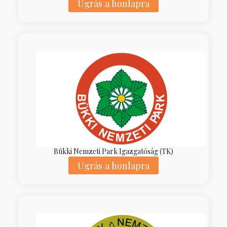
Ugrás a honlapra
Bükki Nemzeti Park Igazgatóság (TK)
Ugrás a honlapra