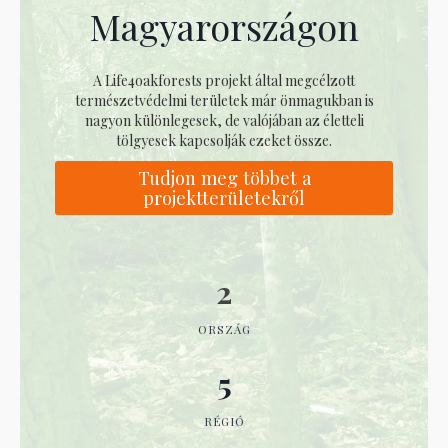
Magyarországon
A Life4oakforests projekt által megcélzott
természetvédelmi területek már önmagukban is
nagyon különlegesek, de valójában az életteli
tölgyesek kapcsolják ezeket össze.
Tudjon meg többet a
projektterületekről
2
ORSZÁG
5
RÉGIÓ