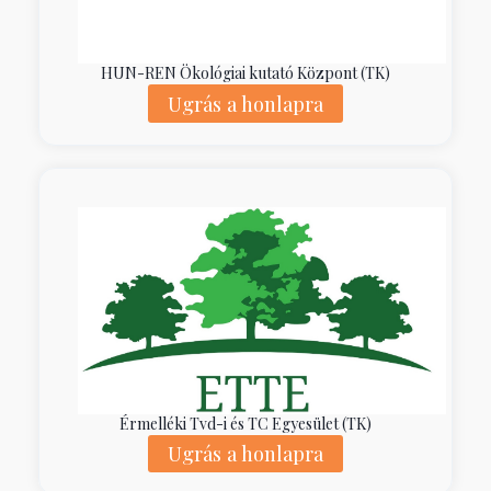
HUN-REN Ökológiai kutató Központ (TK)
Ugrás a honlapra
Érmelléki Tvd-i és TC Egyesület (TK)
Ugrás a honlapra