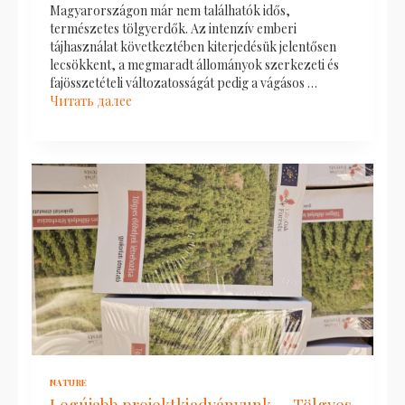
Magyarországon már nem találhatók idős,
természetes tölgyerdők. Az intenzív emberi
tájhasználat következtében kiterjedésük jelentősen
lecsökkent, a megmaradt állományok szerkezeti és
fajösszetételi változatosságát pedig a vágásos …
Читать далее
NATURE