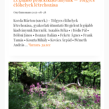
Legújabb projektkiadványunk — Tölgyes
élőhelyek létrehozása
Опубликовано
2025-08-28
Korda Márton (szerk.) – Tölgyes élőhelyek
létrehozása, gyakorlati útmutató Megjelent legújabb
kiadványunk Szerzők: Aszalós Réka • † Bódis Pál •
Bölöni János • Bozzay Balázs • Fekete Ágnes • Frank
Tamás • Koszta Mihály • Kovács Árpád • Németh
András …
Читать далее