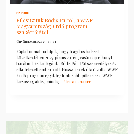
NATURE
Búcsúzunk Bódis Páltól, a WWF
Magyarország Erdő program
szakértőjétől
Опубликовано
2025-07-01
Fájdalommal tudatjuk, hogy tragikus baleset
következtében 2025. június 29-én, vasárnap elhunyt
barátunk és kollégánk, Bódis Pál. Pál szenvedélyes és
elkötelezett ember volt. Hosszú évek óta ő volt a WWF
Erdő program egyik legfontosabb pillére és a WWF
közösség aktív, mindig …
Читать далее