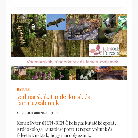
NATURE
Vadmacskák, tündérkutak és
famatuzsálemek
Опубликовано
2026-03-02
Koncz Péter (HUN-REN Ökológiai Kutatóközpont,
Erdőökológai Kutatócsoport) Terepen voltunk és
felvettük nektek, hogy min dolgozunk.