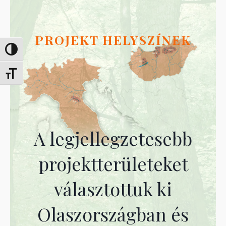
PROJEKT HELYSZÍNEK
Переключить на высокую контрастность
Переключить на увеличенный шрифт
A legjellegzetesebb
projektterületeket
választottuk ki
Olaszországban és