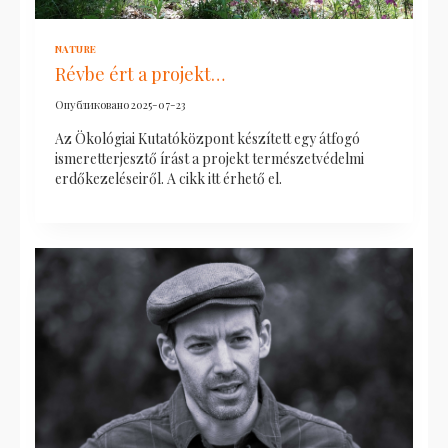
NATURE
Révbe ért a projekt…
Опубликовано
2025-07-23
Az Ökológiai Kutatóközpont készített egy átfogó
ismeretterjesztő írást a projekt természetvédelmi
erdőkezeléseiről. A cikk itt érhető el.