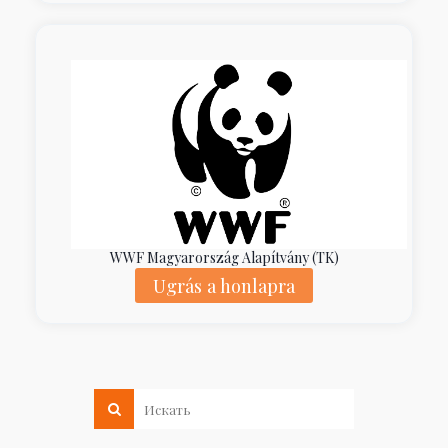
WWF Magyarország Alapítvány (TK)
Ugrás a honlapra