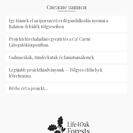
Свежие записи
Így tűnnek el az iparszerű erdőgazdálkodás nyomai a
Balaton-felvidék tölgyeseiben
Projektelőrehaladási egyeztetés a Ca’ Carnè
Látogatóközpontban
Vadmacskák, tündérkutak és famatuzsálemek
Legújabb projektkiadványunk — Tölgyes élőhelyek
létrehozása
Révbe ért a projekt…