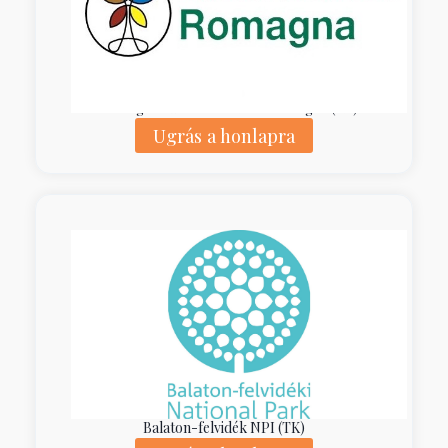
Ente di g. dei Parchi e la B. — Romagna (KK)
Ugrás a honlapra
Balaton-felvidék NPI (TK)