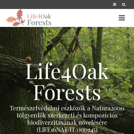
Life4Oak
Forests
Természetvédelmi eszközök a Natura2000
tölgyerdők szerkezeti és kompozíciós
biodiverzitásának növelésére
(LIFE16NAT/IT/000245)