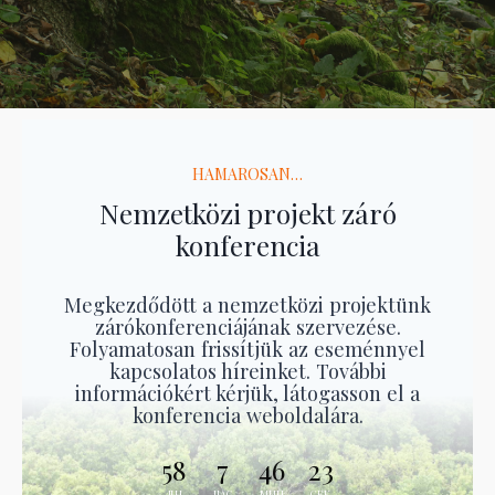
HAMAROSAN…
Nemzetközi projekt záró
konferencia
Megkezdődött a nemzetközi projektünk
zárókonferenciájának szervezése.
Folyamatosan frissítjük az eseménnyel
kapcsolatos híreinket. További
információkért kérjük, látogasson el a
konferencia weboldalára.
58
7
46
22
ДН
ЧАС
МИН
СЕК