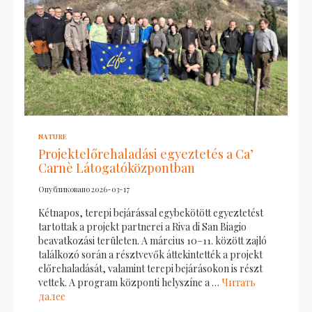
NATURE
Projektelőrehaladási egyeztetés a Ca’
Carnè Látogatóközpontban
Опубликовано
2026-03-17
Kétnapos, terepi bejárással egybekötött egyeztetést
tartottak a projekt partnerei a Riva di San Biagio
beavatkozási területen. A március 10–11. között zajló
találkozó során a résztvevők áttekintették a projekt
előrehaladását, valamint terepi bejárásokon is részt
vettek. A program központi helyszíne a …
Читать
далее