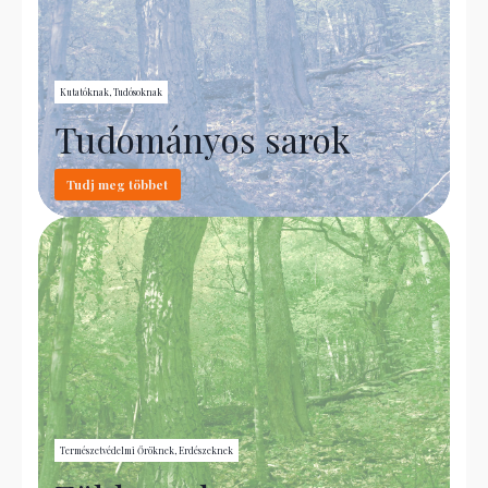
Kutatóknak, Tudósoknak
Tudományos sarok
Tudj meg többet
Természetvédelmi Őröknek, Erdészeknek