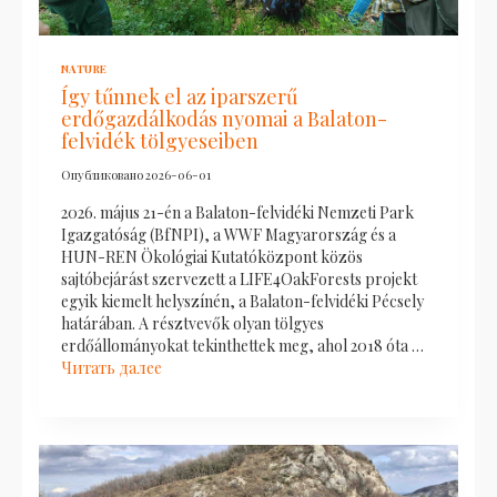
NATURE
Így tűnnek el az iparszerű
erdőgazdálkodás nyomai a Balaton-
felvidék tölgyeseiben
Опубликовано
2026-06-01
2026. május 21-én a Balaton-felvidéki Nemzeti Park
Igazgatóság (BfNPI), a WWF Magyarország és a
HUN-REN Ökológiai Kutatóközpont közös
sajtóbejárást szervezett a LIFE4OakForests projekt
egyik kiemelt helyszínén, a Balaton-felvidéki Pécsely
határában. A résztvevők olyan tölgyes
erdőállományokat tekinthettek meg, ahol 2018 óta …
Читать далее