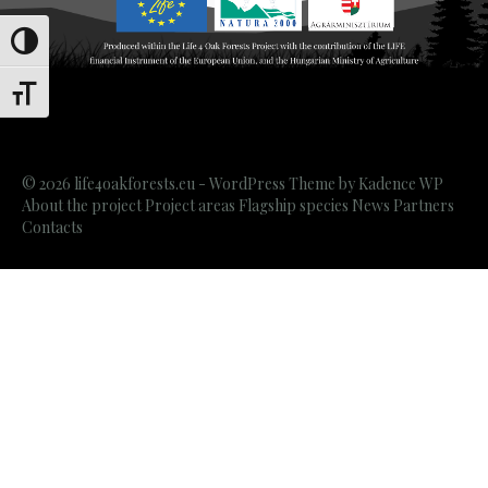
Переключить на высокую контрастность
Переключить на увеличенный шрифт
© 2026 life4oakforests.eu - WordPress Theme by
Kadence WP
About the project
Project areas
Flagship species
News
Partners
Contacts