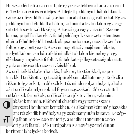
Hossza elérheti a 120 cm-t, de egyes esetekben akár a 200 cm-t
is. Teste karcsú és erőteljes. A kifejlett példányok hátoldalának
színe az olívzöldtől a sárgásbarnán át a barnáig változhat. Egyes
példányokon kétoldalt a háton, valamint a testoldalon egy-egy
sötétebb sáv húzódik végig. A has sárga vagy vajszínű. Szeme
barna, pupillája kerek. A fiatal példányok színezete jelentősen
eltér a felnőttekétől. Testük alapszíne barnás, mozaikszerűen
foltos vagy pettyezett. A szem mögötti sáv majdnem fekete,
melyet különösen hátrafelé mindkét oldalon kiemel egy-egy
élénksárga nyakszirti folt. A fiatalokat e jellegzetességük miatt
gyakran tévesztik össze a vízisiklóval.
Az erdei sikló elsősorban fás, bokros, tisztásokkal, napos
terekkel tarkított vegetációtípusokban található meg. Kedveli a
ritkás tölgyeseket, erdőszéleket és minden olyan helyet, ahol a
zárt erdő valamilyen oknál fogva megszakad. Előszeretettel
sütkérezik farönkök, erdőszéli cserjék tövében, valamint
kőrakások mentén. Előfordul elvadult vagy természetes
Переключить на высокую контрастность
növényzettel beültetett kertekben, és alkalmanként még házakba
is bemerészkedik búvóhely vagy zsákmány után kutatva. Közép-
Európában 1000-1200 méterig, a Mediterráneumon 2000
Переключить на увеличенный шрифт
méterig is felhatol. Dél-Európában is a növényzettel dúsan
borított élőhelyeket kedveli.