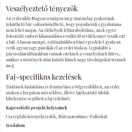
Veszélyeztető tényezők
Az erdei sikló Magyarországon még viszonylag gyakorinak
tekinthető bár valószínűsíthető, hogy populációik egyedszáma
nem lehet magas. Az élőhelyeik feldarabolódása, azok egyre
fokozódó emberi kihasználása rendkívül sérülékennyé teszik ezt
a fajt. A lassan mozgó, rejtőszínükben bízó egyedeket gyakran
verik agyon vagy gázolják el az erdei utakon. Leginkább a
párosodási időszakban vannak ezeknek a veszélyeknek kitéve,
amikor a nőstények után kutató hímek nagy távolságokat tesznek
meg.
Faj-specifikus kezelések
Tisztások kialakítása és fenntartása a tölgyerdőkben, az erdei
utakon a forgalom mérséklése, illetve tájékoztató táblák
kihelyezése segítheti a faj védelmét.
Kapcsolódó projekt helyszínek
Cserépfalu környéki erdők, Mátraszentimre-Fallóskút
Irodalom