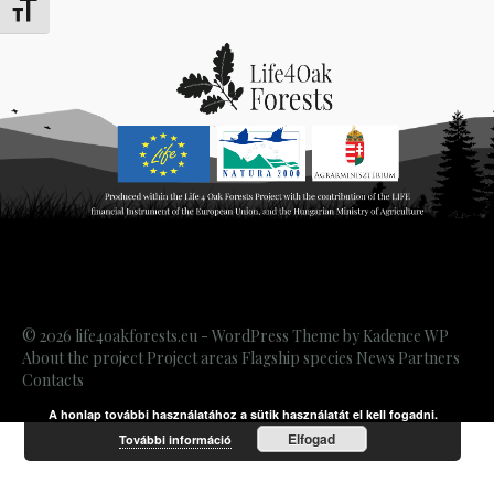
Переключить на увеличенный шрифт
© 2026 life4oakforests.eu - WordPress Theme by
Kadence WP
About the project
Project areas
Flagship species
News
Partners
Contacts
A honlap további használatához a sütik használatát el kell fogadni.
Elfogad
További információ