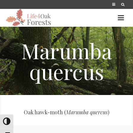
Marumba
quercus
Oak hawk-moth (
Marumba quercus
)
Переключить на высокую контрастность