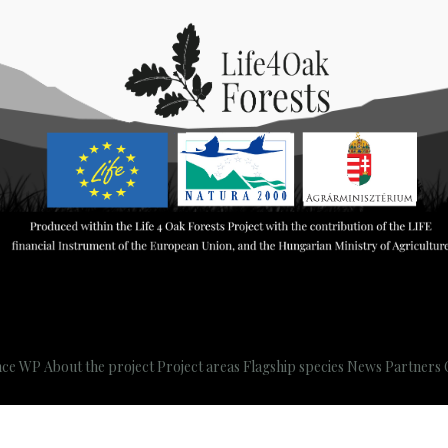
nce WP
About the project
Project areas
Flagship species
News
Partners