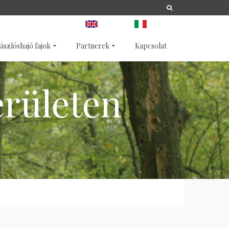
A
LIFE
NATURA 2000
ANGOL
OLASZ
ászlóshajó fajok
Partnerek
Kapcsolat
erületen