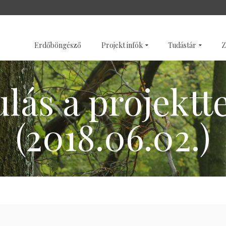
SZENTÉLYERDŐK
GALÉRI
Erdőböngésző
Projekt infók
Tudástár
Z
lás a projektt
(2018.06.02.)