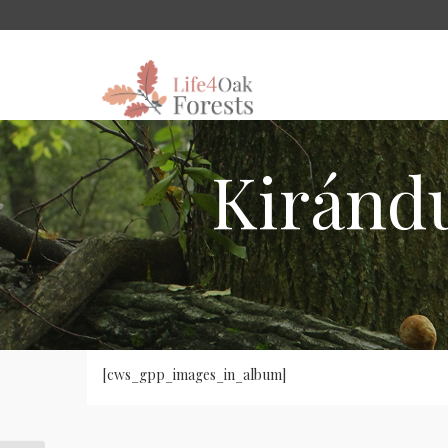
Kirándu
[cws_gpp_images_in_album]