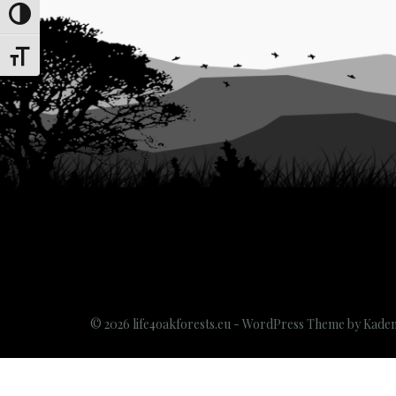
Переключить на высокую контрастность
Переключить на увеличенный шрифт
© 2026 life4oakforests.eu - WordPress Theme by
Kade