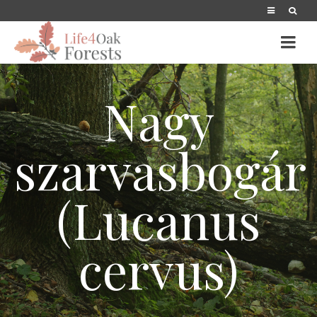
Nagy
szarvasbogár
(Lucanus
cervus)