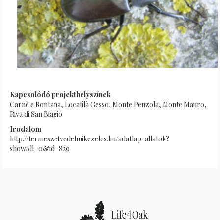
Kapcsolódó projekthelyszínek
Carnè e Rontana, Locatilà Gesso, Monte Penzola, Monte Mauro,
Riva di San Biagio
Irodalom
http://termeszetvedelmikezeles.hu/adatlap-allatok?
showAll=0&id=829