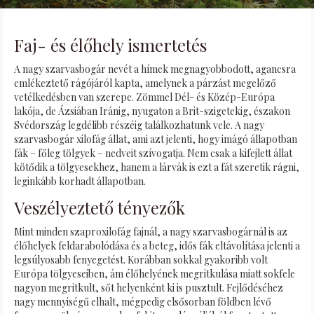
Faj- és élőhely ismertetés
A nagy szarvasbogár nevét a hímek megnagyobbodott, agancsra
emlékeztető rágójáról kapta, amelynek a párzást megelőző
vetélkedésben van szerepe. Zömmel Dél- és Közép-Európa
lakója, de Ázsiában Iránig, nyugaton a Brit-szigetekig, északon
Svédország legdélibb részéig találkozhatunk vele. A nagy
szarvasbogár xilofág állat, ami azt jelenti, hogy imágó állapotban
fák – főleg tölgyek – nedveit szívogatja. Nem csak a kifejlett állat
kötődik a tölgyesekhez, hanem a lárvák is ezt a fát szeretik rágni,
leginkább korhadt állapotban.
Veszélyeztető tényezők
Mint minden szaproxilofág fajnál, a nagy szarvasbogárnál is az
élőhelyek feldarabolódása és a beteg, idős fák eltávolítása jelenti a
legsúlyosabb fenyegetést. Korábban sokkal gyakoribb volt
Európa tölgyeseiben, ám élőhelyének megritkulása miatt sokfele
nagyon megritkult, sőt helyenként ki is pusztult. Fejlődéséhez
nagy mennyiségű elhalt, mégpedig elsősorban földben lévő