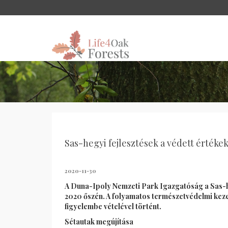
Sas-hegyi fejlesztések a védett értékek
2020-11-30
A Duna-Ipoly Nemzeti Park Igazgatóság a Sas-he
2020 őszén. A folyamatos természetvédelmi keze
figyelembe vételével történt.
Sétautak megújítása