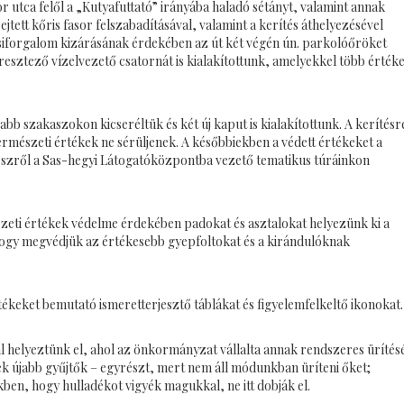
or utca felől a „Kutyafuttató” irányába haladó sétányt, valamint annak
 rejtett kőris fasor felszabadításával, valamint a kerítés áthelyezésével
ocsiforgalom kizárásának érdekében az út két végén ún. parkolóőröket
eresztező vízelvezető csatornát is kialakítottunk, amelyekkel több érték
zabb szakaszokon kicseréltük és két új kaput is kialakítottunk. A kerítésr
rmészeti értékek ne sérüljenek. A későbbiekben a védett értékeket a
részről a Sas-hegyi Látogatóközpontba vezető tematikus túráinkon
zeti értékek védelme érdekében padokat és asztalokat helyezünk ki a
, hogy megvédjük az értékesebb gyepfoltokat és a kirándulóknak
keket bemutató ismeretterjesztő táblákat és figyelemfelkeltő ikonokat.
l helyeztünk el, ahol az önkormányzat vállalta annak rendszeres ürítésé
nek újabb gyűjtők – egyrészt, mert nem áll módunkban üríteni őket;
en, hogy hulladékot vigyék magukkal, ne itt dobják el.