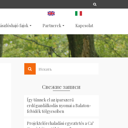
A
LIFE
NATURA 2000
ANGOL
OLASZ
ászlóshajó fajok
Partnerek
Kapcsolat
Свежие записи
Így tűnnek el az iparszerű
erdőgazdálkodás nyomai a Balaton-
felvidék tölgyeseiben
Projektelőrehaladási egyeztetés a Ca’