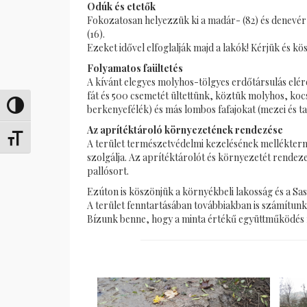
Odúk és etetők
Fokozatosan helyezzük ki a madár- (82) és denevér 
(16).
Ezeket idővel elfoglalják majd a lakók! Kérjük és kös
Folyamatos faültetés
A kívánt elegyes molyhos-tölgyes erdőtársulás elér
fát és 500 csemetét ültettünk, köztük molyhos, ko
Переключить на высокую контрастность
berkenyefélék) és más lombos fafajokat (mezei és ta
Az aprítéktároló környezetének rendezése
Переключить на увеличенный шрифт
A terület természetvédelmi kezelésének mellékterm
szolgálja. Az aprítéktárolót és környezetét rendezet
pallósort.
Ezúton is köszönjük a környékbeli lakosság és a Sa
A terület fenntartásában továbbiakban is számítu
Bízunk benne, hogy a minta értékű együttműködés f