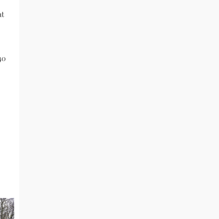
at
40