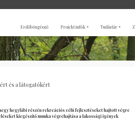
SZENTÉLYERDŐK
GALÉRI
Erdőböngésző
Projekt infók
Tudástár
Z
ért és a látogatókért
gy hegylábi részén rekreációs célú fejlesztéseket hajtott végre
léseket kiegészítő munka végrehajtása a lakossági igények