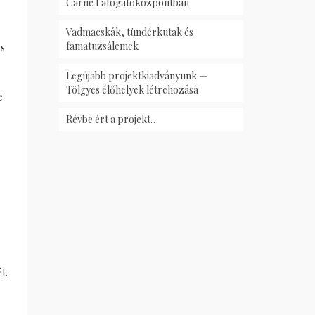
Carnè Látogatóközpontban
Vadmacskák, tündérkutak és
famatuzsálemek
es
Legújabb projektkiadványunk —
Tölgyes élőhelyek létrehozása
e
Révbe ért a projekt…
t.