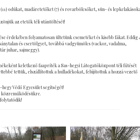
(11) odúkat, madáretetőket (7) és rovarbölcsőket, sün- és lepkelakások
zönjük az etetők téli utántöltését!
ése érdekében folyamatosan ültetünk csemetéket és kisebb fákat. Eddig 
csánytalan és csertölgyet, továbbá vadgyümölcs (vackor, vadalma,
tár juhar, sajmeggy).
ékeként keletkező faapríték a Sas-hegyi Látogatóközpont téli fűtését
tebbé tettük, elszállítottuk a hulladékokat, felújítottuk a hozzá vezető
s-hegy Védő Egyesület segítségét!
nk közreműködésükre.
olytatódik!