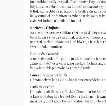
Járhatóbbá tettük az egyik fő sétautat: a Dayka Gáb
folytatását is felújítottuk. Az út felső szakaszát egy
tettük szélesebbé és járhatóbbá. Az illegális gépk
helyeztünk el. A sétaúton tizenhét darab, az utat k
esővizet tudunk a területen tartani.
Kerítések felújítása
Az elavult és nem esztétikus régi kerítést a legross
továbbra is szükség van annak érdekében, hogy a te
nemzeti park munkatársai által kísért, a hegylábi 
szeretnénk bemutatni.
Padok és asztalok
A megnövekedett forgalom miatt, valamint a termés
„Kutyafuttató” és a kőris fasor mellett. Célunk az
kényelmesebb pihenőhelyet biztosítsunk.
Ismeretterjesztő táblák
Három helyen helyeztünk ki a természetvédelmi érté
Hulladékgyűjtő
Hulladékgyűjtőt csak a Dayka Gábor utcai bejáratná
A kutyafuttatón és a terület többi részén nem lesz
másrészt, mert szeretnénk tudatosítani az emberekb