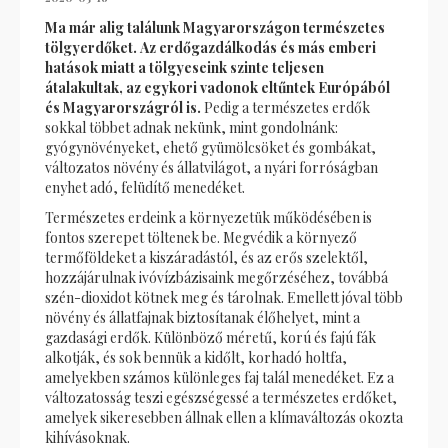
Ma már alig találunk Magyarországon természetes
tölgyerdőket. Az erdőgazdálkodás és más emberi
hatások miatt a tölgyeseink szinte teljesen
átalakultak, az egykori vadonok eltűntek Európából
és Magyarországról is.
Pedig a természetes erdők
sokkal többet adnak nekünk, mint gondolnánk:
gyógynövényeket, ehető gyümölcsöket és gombákat,
változatos növény és állatvilágot, a nyári forróságban
enyhet adó, felüdítő menedéket.
Természetes erdeink a környezetük működésében is
fontos szerepet töltenek be. Megvédik a környező
termőföldeket a kiszáradástól, és az erős szelektől,
hozzájárulnak ivóvízbázisaink megőrzéséhez, továbbá
szén-dioxidot kötnek meg és tárolnak. Emellett jóval több
növény és állatfajnak biztosítanak élőhelyet, mint a
gazdasági erdők. Különböző méretű, korú és fajú fák
alkotják, és sok bennük a kidőlt, korhadó holtfa,
amelyekben számos különleges faj talál menedéket. Ez a
változatosság teszi egészségessé a természetes erdőket,
amelyek sikeresebben állnak ellen a klímaváltozás okozta
kihívásoknak.