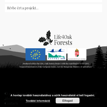
Révbe ért a projekt…
© 2026 life4oakforests.eu - WordPress Theme by
Kadence WP
A honlap további használatához a sütik használatát el kell fogadni.
About the project
Project areas
Flagship species
News
Partners
Elfogad
További információ
Contacts