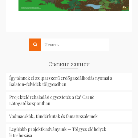
Свежие записи
Így tűnnek el az iparszerű erdőgazdálkodás nyomai a
Balaton-felvidék tölgyeseiben
Projektelőrehaladási egyeztetés a Ca’ Carnè
Látogatóközpontban
Vadmacskák, tündérkutak és famatuzsálemek
Legújabb projektkiadványunk — Tölgyes élőhelyek
létrehozása