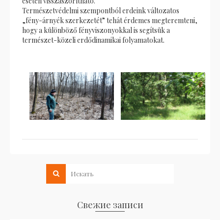
esetén visszaszorítható.
Természetvédelmi szempontból erdeink változatos
„fény-árnyék szerkezetét” tehát érdemes megteremteni,
hogy a különböző fényviszonyokkal is segítsük a
természet-közeli erdődinamikai folyamatokat.
Свежие записи