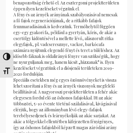
benapozottság érhető el. Az esztergomi projektterületen
éppen ilyen kezeléseket végzünk el.
A fény és az árnyék arányának szabályozásával nemcsak
a fő fajok regenerációjának, de a ritkább fafajok
fennmaradásának is kedvezünk. Termőhelytől függően
egy-egy gyakori fa, például a gyertyán, kőris, de akár a
csertölgy kidöntésével a mellette lévő, alászorult ritka
elegyfajok, pl. vadcseresznye, vackor, barkócafa
számára nyújtunk elegendő fényt és teret a túléléshez. Az
idősebb fáknak is oldalirányú fényre van szükségük, hogy
Переключить на высокую контрастность
ne nyurguljanak meg, hanem kicsit „hízzanak” is. Ilyen
kezeléseket végeztünk el a diósjenői területeken 2019-
Переключить на увеличенный шрифт
2020 fordulóján.
Speciális esetekben még egyes özönnövényeket is vissza
lehet szorítani a fény és az árnyék viszonyok megfelelő
beállításával. A nagyoroszi projektterületen a fehér akác
elegyesen fordul elő az őshonos fafajokkal. Itt az akác
többszöri, 5-10 évente történő szálalásával, kivágásával
elérjük, hogy az állományban lévő elegy-fafajok
terebélyesedjenek és leárnyékolják az akác sarjakat. Az
akác a tölgyekkel ellentétben kifejezetten fényigényes,
így az őshonos fafajokból képzett magas záródási arány