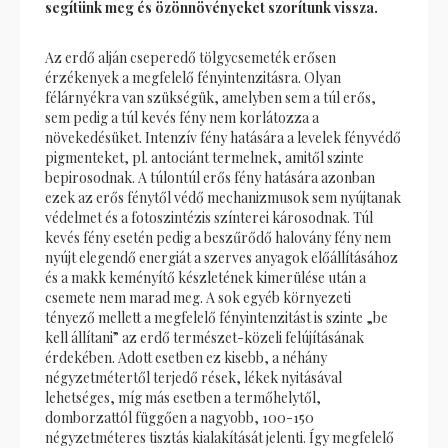
segítünk meg és özönnövényeket szorítunk vissza.
Az erdő alján cseperedő tölgycsemeték erősen
érzékenyek a megfelelő fényintenzitásra. Olyan
félárnyékra van szükségük, amelyben sem a túl erős,
sem pedig a túl kevés fény nem korlátozza a
növekedésüket. Intenzív fény hatására a levelek fényvédő
pigmenteket, pl. antociánt termelnek, amitől szinte
bepirosodnak. A túlontúl erős fény hatására azonban
ezek az erős fénytől védő mechanizmusok sem nyújtanak
védelmet és a fotoszintézis színterei károsodnak. Túl
kevés fény esetén pedig a beszűrődő halovány fény nem
nyújt elegendő energiát a szerves anyagok előállításához
és a makk keményítő készletének kimerülése után a
csemete nem marad meg. A sok egyéb környezeti
tényező mellett a megfelelő fényintenzitást is szinte „be
kell állítani” az erdő természet-közeli felújításának
érdekében. Adott esetben ez kisebb, a néhány
négyzetmétertől terjedő rések, lékek nyitásával
lehetséges, míg más esetben a termőhelytől,
domborzattól függően a nagyobb, 100-150
négyzetméteres tisztás kialakítását jelenti. Így megfelelő