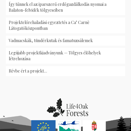
Így tűnnek el az iparszerű erdőgazdálkodás nyomai a
Balaton-felvidék tölgyeseiben
Projektelőrehaladási egyeztetés a Ca’ Carnè
Látogatóközpontban
Vadmacskák, tündérkutak és famatuzsálemek
Legújabb projektkiadványunk — Tölgyes élőhelyek
létrehozása
Révbe ért a projekt…