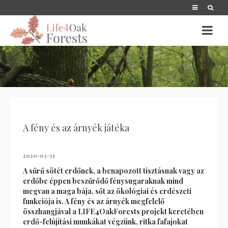
A fény és az árnyék játéka
2020-03-31
A sűrű sötét erdőnek, a benapozott tisztásnak vagy az
erdőbe éppen beszűrődő fénysugaraknak mind
megvan a maga bája, sőt az ökológiai és erdészeti
funkciója is. A fény és az árnyék megfelelő
összhangjával a LIFE4OakForests projekt keretében
erdő-felújítási munkákat végzünk, ritka fafajokat