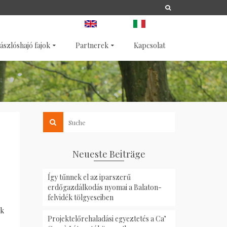
A
LIFE
NATURA 2000
ANGOL
OLASZ
ászlóshajó fajok
Partnerek
Kapcsolat
Neueste Beiträge
Így tűnnek el az iparszerű
erdőgazdálkodás nyomai a Balaton-
felvidék tölgyeseiben
ok
Projektelőrehaladási egyeztetés a Ca’