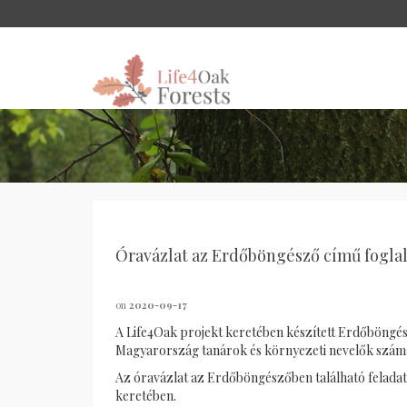
Óravázlat az Erdőböngésző című fogla
on
2020-09-17
A Life4Oak projekt keretében készített Erdőböngé
Magyarország tanárok és környezeti nevelők szám
Az óravázlat az Erdőböngészőben található feladat
keretében.