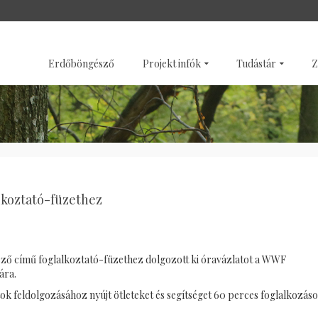
SZENTÉLYERDŐK
GALÉRI
Erdőböngésző
Projekt infók
Tudástár
Z
lkoztató-füzethez
sző című foglalkoztató-füzethez dolgozott ki óravázlatot a WWF
ára.
ok feldolgozásához nyújt ötleteket és segítséget 60 perces foglalkozás