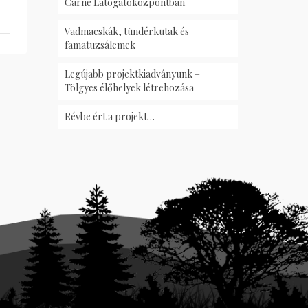
Carnè Látogatóközpontban
Vadmacskák, tündérkutak és
famatuzsálemek
Legújabb projektkiadványunk –
Tölgyes élőhelyek létrehozása
Révbe ért a projekt…