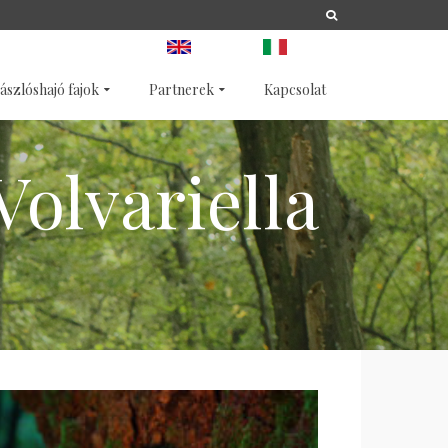
A
LIFE
NATURA 2000
ANGOL
OLASZ
ászlóshajó fajok
Partnerek
Kapcsolat
olvariella