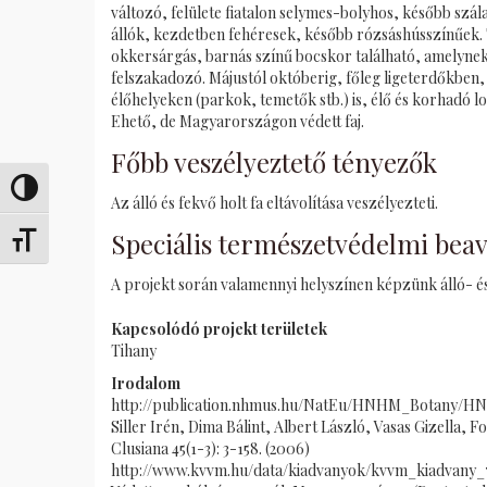
változó, felülete fiatalon selymes-bolyhos, később sz
állók, kezdetben fehéresek, később rózsáshússzínűek. Tö
okkersárgás, barnás színű bocskor található, amelynek 
felszakadozó. Májustól októberig, főleg ligeterdőkben, 
élőhelyeken (parkok, temetők stb.) is, élő és korhadó l
Ehető, de Magyarországon védett faj.
Főbb veszélyeztető tényezők
Umschalten auf hohe Kontraste
Az álló és fekvő holt fa eltávolítása veszélyezteti.
Speciális természetvédelmi bea
Schrift vergrößern
A projekt során valamennyi helyszínen képzünk álló- és 
Kapcsolódó projekt területek
Tihany
Irodalom
http://publication.nhmus.hu/NatEu/HNHM_Botany/H
Siller Irén, Dima Bálint, Albert László, Vasas Gizell
Clusiana 45(1-3): 3-158. (2006)
http://www.kvvm.hu/data/kiadvanyok/kvvm_kiadvany_