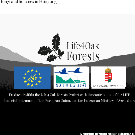
ungi and lichenes in Hungary)
A honlap további használatához a s