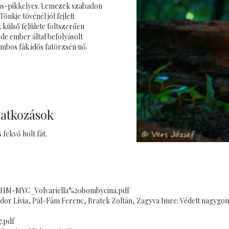
álas-pikkelyes. Lemezek szabadon
nkje tövénél jól fejlett
külső felülete foltszerűen
de ember által befolyásolt
ombos fák idős fatörzsén nő.
vatkozások
fekvő holt fát.
NHM-MYC_Volvariella%20bombycina.pdf
a, Fodor Lívia, Pál-Fám Ferenc, Bratek Zoltán, Zagyva Imre: Védett nag
7.pdf