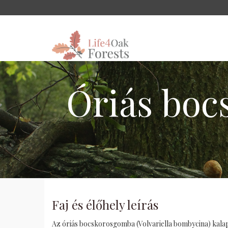
Óriás boc
Faj és élőhely leírás
Az óriás bocskorosgomba (Volvariella bombycina) kalap