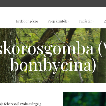
SZENTÉLYERDŐK
GALÉRI
Erdőböngésző
Projekt infók
Tudástár
Z
skorosgomba (V
bombycina)
ja fehérestől szalmasárgáig