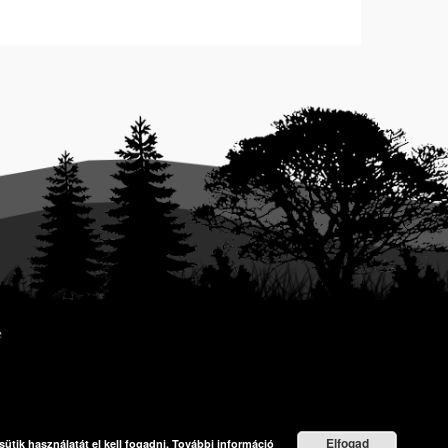
Elfogad
ütik használatát el kell fogadni.
További információ