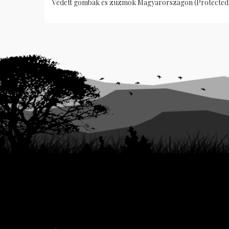
Védett gombák és zuzmók Magyarországon (Protected f