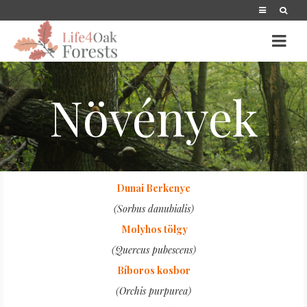
Növények
Dunai Berkenye
(Sorbus danubialis)
Molyhos tölgy
(Quercus pubescens)
Bíboros kosbor
(Orchis purpurea)