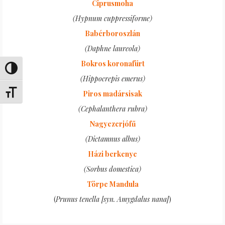
Ciprusmoha
(Hypnum cuppressiforme)
Babérboroszlán
(Daphne laureola)
Bokros koronafürt
Umschalten auf hohe Kontraste
(Hippocrepis emerus)
Piros madársisak
Schrift vergrößern
(Cephalanthera rubra)
Nagyezerjófű
(Dictamnus albus)
Házi berkenye
(Sorbus domestica)
Törpe Mandula
(
Prunus tenella [syn. Amygdalus nana]
)