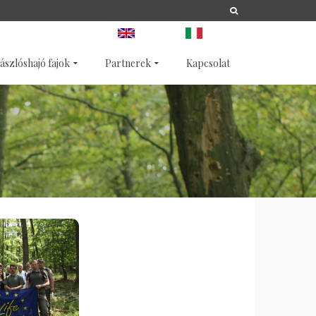
A
LIFE
NATURA 2000
ANGOL
OLASZ
ászlóshajó fajok
Partnerek
Kapcsolat