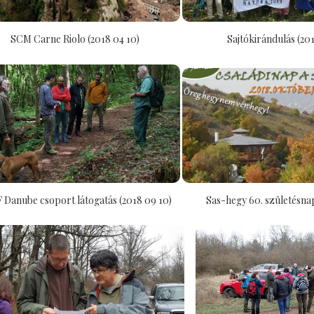
SCM Carne Riolo (2018 04 10)
Sajtókirándulás (201
Danube csoport látogatás (2018 09 10)
Sas-hegy 60. születésnap