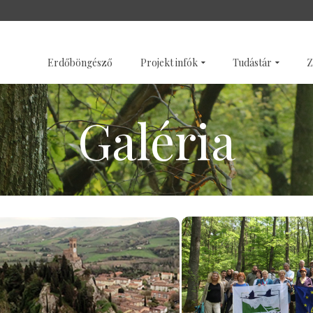
SZENTÉLYERDŐK
GALÉRI
Erdőböngésző
Projekt infók
Tudástár
Z
Galéria