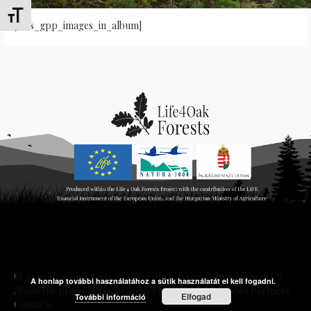
Schrift vergrößern
[cws_gpp_images_in_album]
© 2026 life4oakforests.eu - WordPress Theme by
Kadence WP
A honlap további használatához a sütik használatát el kell fogadni.
About the project
Project areas
Flagship species
News
Partners
Elfogad
További információ
Contacts