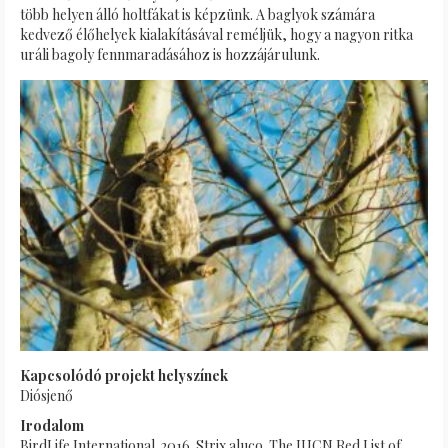
több helyen álló holtfákat is képzünk. A baglyok számára
kedvező élőhelyek kialakításával reméljük, hogy a nagyon ritka
uráli bagoly fennmaradásához is hozzájárulunk.
Kapcsolódó projekt helyszínek
Diósjenő
Irodalom
BirdLife International. 2016. Strix aluco. The IUCN Red List of