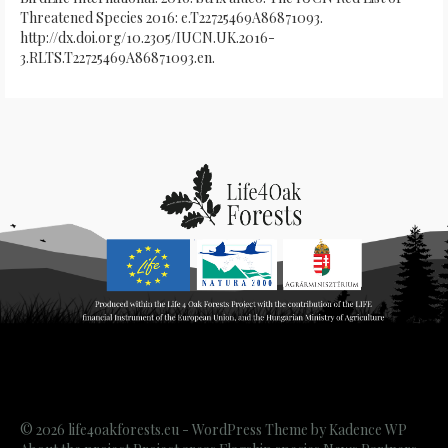
Threatened Species 2016: e.T22725469A86871093.
http://dx.doi.org/10.2305/IUCN.UK.2016-
3.RLTS.T22725469A86871093.en.
© 2026 life4oakforests.eu - WordPress Theme by
Kadence WP