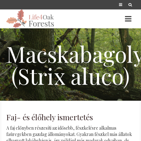
Macskabagol
(Strix aluco)
Faj- és élőhely ismertetés
A faj előnyben részesíti az idősebb, fészkelésre alkalmas
faüregekben gazdag állományokat. Gyakran fészkel más állatok
elhagyott lakóhelyien is, így például más madarak odvaiban, de