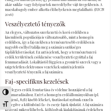
akár szikla- vagy folyópartok meredélyébe vájt üregekben is. A
macskabagoly ember alkotta élőhelyeken is megtalálható. (IUCN
2016)
Veszélyeztető tényezők
Az elegyes, változatos szerkezetű és korú erdőkben a
kisemlősök populációja is változatosabb, mint a homogén
erdőkben, így a faj ezekben a természetesebb erdőkben is
nagyobb eséllyel találja meg a számára szükséges
táplálékforrásokat. Ez azt is jelenti, hogy a természetszerű
erdők területének csökkenése veszélyezteti egyúttal a faj
fennmaradását. Lokalitástól függően a gyomirtó szerek vagy a
szigeteletlen elektromos vezetékek szintén jelentős
veszélyeztető tényezők a faj számára.
Faj-specifikus kezelések
Az elegyes erdők fenntartása és védelme hozzájárul a faj
Umschalten auf hohe Kontraste
fennmaradásához. Ezért a homogén erdőállományokban (pl.
Diósjenő, 82B) kisebb lékeket, tisztásokat nyitunk ezzel is
Schrift vergrößern
elősegítve a különböző fa- és cserje fajok újulatát. A faj számára
kedvező mikroélőhelyek, költőodvak kialakításának érdekében