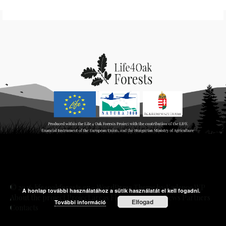
© 2026 life4oakforests.eu - WordPress Theme by
Kadence WP
A honlap további használatához a sütik használatát el kell fogadni.
About the project
Project areas
Flagship species
News
Partners
Elfogad
További információ
Contacts