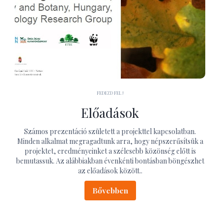
FEDEZD FEL !
Előadások
Számos prezentáció született a projekttel kapcsolatban.
Minden alkalmat megragadtunk arra, hogy népszerűsítsük a
projektet, eredményeinket a szélesebb közönség előtt is
bemutassuk. Az alábbiakban évenkénti bontásban böngészhet
az előadások között..
Bővebben