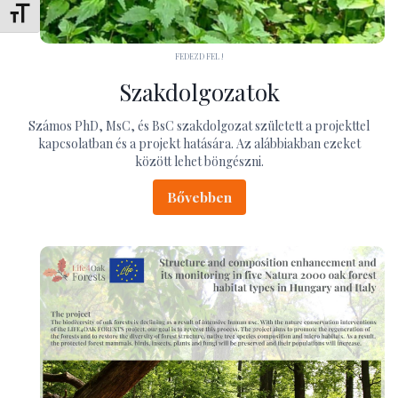
Schrift vergrößern
FEDEZD FEL !
Szakdolgozatok
Számos PhD, MsC, és BsC szakdolgozat született a projekttel
kapcsolatban és a projekt hatására. Az alábbiakban ezeket
között lehet böngészni.
Bővebben