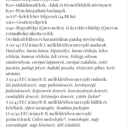
8210-sziklahasadékok, -falak és törmeléklejtők növényzete
8310-Nem látogatható barlangok
91AA*-Keleti fehér tölgyesek (34,88 ha)
9260-Gesztenyeligetek
9340-Magyaltölgy (Quercus ilex) és kereklevelűtölgy (Quercus
rotundifolia) alkotta erdők
Orchideafélékben és harasztokban gazdag növényvilág.
A 09/147/EU irányelv I. mellékletében szereplő madarak:
Darázsölyv, barna kánya, kígyászölyv, barna rétihéja, kékes
rétihéja, hamvas rétihéja, kék vércse, Feldegg-sólyom,
vándorsólyom, európai lappantyú, európai szalakóta, erdei
pacsirta, parlagi pityer, bujkáló poszáta, tövisszúró gébics, kerti
sármány
A 92/43/EEC irányelv II. mellékletében szereplő emlősök:
Kis patkósdenevér, nagy patkósdenevér, kereknyergű
patkósdenevér, hegyesorrú denevér, hosszúszárnyú denevér,
csonkafülű denevér, közönséges denevér, szürke farkas*
A 92/43/EEC irányelv II. mellékletében szereplő hüllők és
kétéltűek:
Alpesi tarajosgőte, Bombina pachypus
IA 92/43/EEC irányelv II. mellékletében szereplő
gerinctelenek:
Csíkos medvelepke*, remetebogár, nagy
szarvasbogár, nagy hőscincér, déli szitakötő,