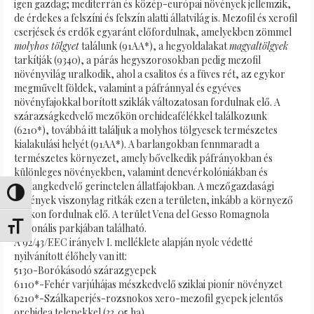
igen gazdag; mediterrán és közép-európai növények jellemzik,
de érdekes a felszíni és felszín alatti állatvilág is. Mezofil és xerofil
cserjések és erdők egyaránt előfordulnak, amelyekben zömmel
molyhos tölgyet
találunk (91AA*), a hegyoldalakat
magyaltölgyek
tarkítják (9340), a párás hegyszorosokban pedig mezofil
növényvilág uralkodik, ahol a csalitos és a füves rét, az egykor
megművelt földek, valamint a páfránnyal és egyéves
növényfajokkal borított sziklák változatosan fordulnak elő. A
szárazságkedvelő mezőkön orchideafélékkel találkozunk
(6210*), továbbá itt találjuk a molyhos tölgyesek természetes
kialakulási helyét (91AA*). A barlangokban fennmaradt a
természetes környezet, amely bővelkedik páfrányokban és
különleges növényekben, valamint denevérkolóniákban és
barlangkedvelő gerinctelen állatfajokban. A mezőgazdasági
Umschalten auf hohe Kontraste
növények viszonylag ritkák ezen a területen, inkább a környező
tájakon fordulnak elő. A terület Vena del Gesso Romagnola
regionális parkjában található.
Schrift vergrößern
A 92/43/EEC irányelv I. melléklete alapján nyolc védetté
nyilvánított élőhely van itt:
5130-Borókásodó szárazgyepek
6110*-Fehér varjúhájas mészkedvelő sziklai pionír növényzet
6210*-Szálkaperjés-rozsnokos xero-mezofil gyepek jelentős
orchidea telepekkel (33,05 ha).