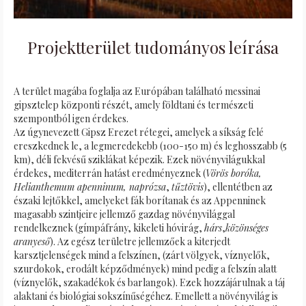
Projektterület tudományos leírása
A terület magába foglalja az Európában található messinai
gipsztelep központi részét, amely földtani és természeti
szempontból igen érdekes.
Az úgynevezett Gipsz Erezet rétegei, amelyek a síkság felé
ereszkednek le, a legmeredekebb (100-150 m) és leghosszabb (5
km), déli fekvésű sziklákat képezik. Ezek növényvilágukkal
érdekes, mediterrán hatást eredményeznek (
Vörös boróka,
Helianthemum apenninum, naprózsa
,
tűztövis
), ellentétben az
északi lejtőkkel, amelyeket fák borítanak és az Appenninek
magasabb szintjeire jellemző gazdag növényvilággal
rendelkeznek (gímpáfrány, kikeleti hóvirág,
hárs
,
közönséges
aranyeső
). Az egész területre jellemzőek a kiterjedt
karsztjelenségek mind a felszínen, (zárt völgyek, víznyelők,
szurdokok, erodált képződmények) mind pedig a felszín alatt
(víznyelők, szakadékok és barlangok). Ezek hozzájárulnak a táj
alaktani és biológiai sokszínűségéhez. Emellett a növényvilág is