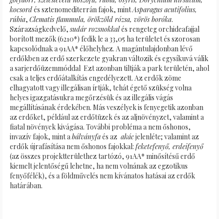
kocsord
és sztenomediterrán fajok, mint
Asparagus acutifolius,
rúbia
,
Clematis flammula, örökzöld rózsa, vörös boróka
.
Szárazságkedvelő,
sudár rozsnokkal
és rengeteg orchideafajjal
borított mezők (6210*) fedik le a 33,05 ha területet és szorosan
kapcsolódnak a 91AA* élőhelyhez. A magántulajdonban lévő
erdőkben az erdő szerkezete gyakran változik és egysíkuvá válik
a sarjerdőüzemmóddal Ezt azonban tiltják a park területén, ahol
csak a teljes erdőátalkítás engedélyezett. Az erdők zöme
elhagyatott vagy illegálisan írtják, tehát égető szükség volna
helyes igazgatásukra megőrzésük és az illegális vágás
megállításának érdekében. Más veszélyek is fenyegetik azonban
az erdőket, például az erdőtüzek és az aljnövényzet, valamint a
fiatal növények kivágása. További probléma a nem őshonos,
invazív fajok, mint a
bálványfa
és az
akác
jelenléte; valamint az
erdők újrafásítása nem őshonos fajokkal:
feketefenyő, erdeifenyő
(az összes projektterülethez tartózó, 91AA* minősítésű erdő
kiemelt jelentőségű lehetne, ha nem volnának az egzotikus
fenyőfélék), és a földművelés nem kívánatos hatásai az erdők
határában.