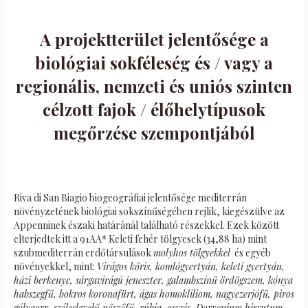
A projektterület jelentősége a
biológiai sokféleség és / vagy a
regionális, nemzeti és uniós szinten
célzott fajok / élőhelytípusok
megőrzése szempontjából
Riva di San Biagio biogeográfiai jelentősége mediterrán
növényzetének biológiai sokszínűségében rejlik, kiegészülve az
Appenninek északi határánál található részekkel. Ezek között
elterjedtek itt a 91AA* Keleti fehér tölgyesek (34,88 ha) mint
szubmediterrán erdőtársulások
molyhos tölgyekkel
és egyéb
növényekkel, mint:
Virágos kőris, komlógyertyán, keleti gyertyán,
házi berkenye, sárgavirágú jeneszter, galambszínű ördögszem, kónya
habszegfű, bokros koronafürt, ágas homokliliom, nagyezerjófű, piros
gólyaorr, széleslevelű nőszőfű, rúbia, osyris, Dorycnium hirsutum,