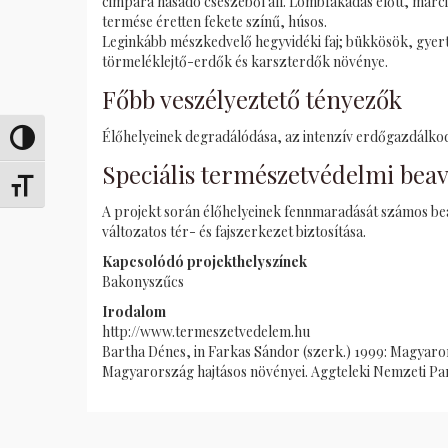
cimpára hasadó csészéből áll. Lombfakadás előtt, márc
termése éretten fekete színű, húsos.
Leginkább mészkedvelő hegyvidéki faj; bükkösök, gye
törmeléklejtő-erdők és karszterdők növénye.
Főbb veszélyeztető tényezők
Élőhelyeinek degradálódása, az intenzív erdőgazdálkod
Umschalten auf hohe Kontraste
Speciális természetvédelmi bea
Schrift vergrößern
A projekt során élőhelyeinek fennmaradását számos bea
változatos tér- és fajszerkezet biztosítása.
Kapcsolódó projekthelyszínek
Bakonyszűcs
Irodalom
http://www.termeszetvedelem.hu
Bartha Dénes, in Farkas Sándor (szerk.) 1999: Magyaror
Magyarország hajtásos növényei. Aggteleki Nemzeti Par