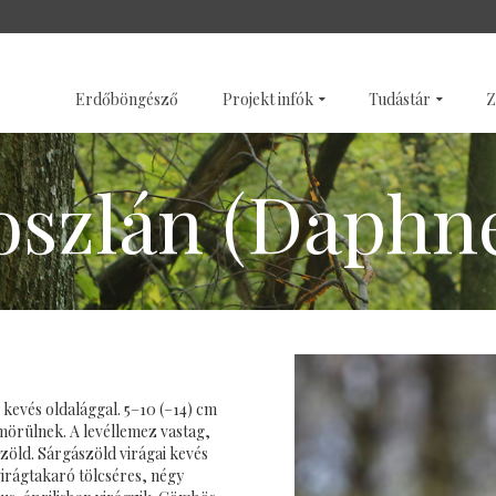
SZENTÉLYERDŐK
GALÉRI
Erdőböngésző
Projekt infók
Tudástár
Z
szlán (Daphne
kevés oldalággal. 5–10 (–14) cm
ömörülnek. A levéllemez vastag,
zöld. Sárgászöld virágai kevés
virágtakaró tölcséres, négy