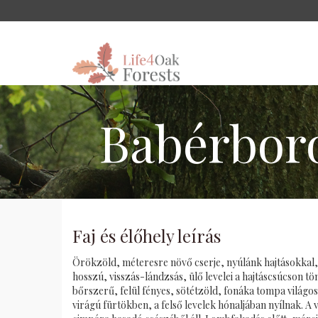
Babérboro
Faj és élőhely leírás
Örökzöld, méteresre növő cserje, nyúlánk hajtásokkal, 
hosszú, visszás-lándzsás, ülő levelei a hajtáscsúcson t
bőrszerű, felül fényes, sötétzöld, fonáka tompa világos
virágú fürtökben, a felső levelek hónaljában nyílnak. A 