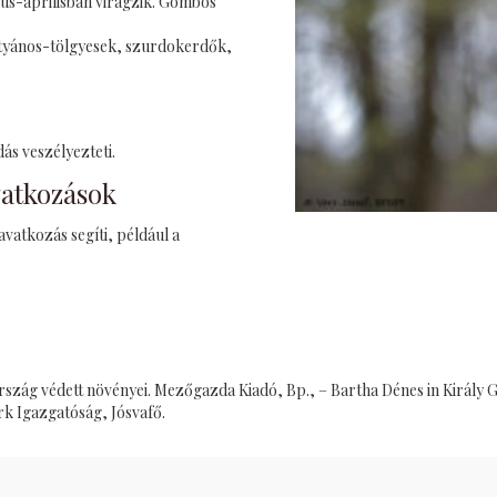
ius-áprilisban virágzik. Gömbös
rtyános-tölgyesek, szurdokerdők,
ás veszélyezteti.
vatkozások
vatkozás segíti, például a
szág védett növényei. Mezőgazda Kiadó, Bp., – Bartha Dénes in Király 
k Igazgatóság, Jósvafő.