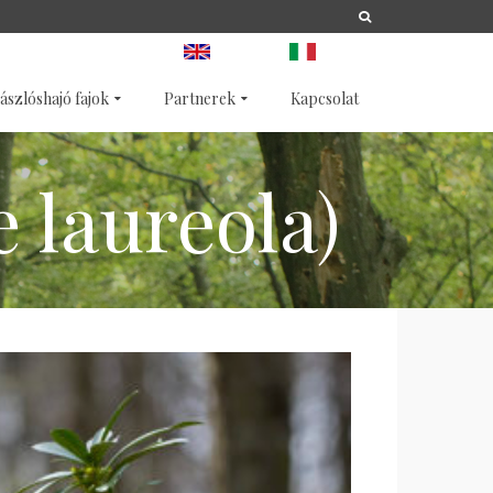
A
LIFE
NATURA 2000
ANGOL
OLASZ
ászlóshajó fajok
Partnerek
Kapcsolat
 laureola)