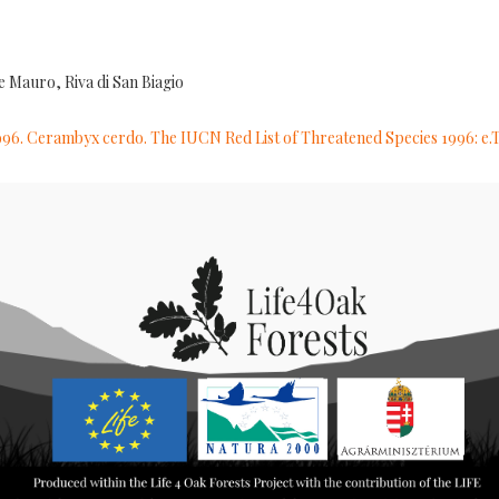
 Mauro, Riva di San Biagio
996. Cerambyx cerdo. The IUCN Red List of Threatened Species 1996: e