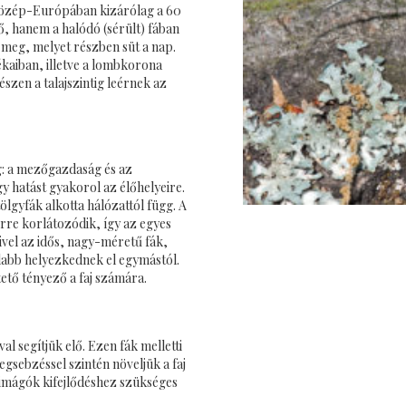
. Közép-Európában kizárólag a 60
ő, hanem a halódó (sérült) fában
k meg, melyet részben süt a nap.
ékaiban, illetve a lombkorona
szen a talajszintig leérnek az
ég: a mezőgazdaság és az
 hatást gyakorol az élőhelyeire.
lgyfák alkotta hálózattól függ. A
re korlátozódik, így az egyes
vel az idős, nagy-méretű fák,
volabb helyezkednek el egymástól.
ető tényező a faj számára.
l segítjük elő. Ezen fák melletti
regsebzéssel szintén növeljük a faj
 imágók kifejlődéshez szükséges