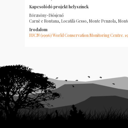
Kapcsolódó projekt helyszínek
Börzsöny-Diósjenő
Carnè e Rontana, Locatilà Gesso, Monte Penzola, Monte
Irodalom
IUCN (1996) World Conservation Monitoring Centre. 1