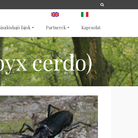
A
LIFE
NATURA 2000
ANGOL
OLASZ
ászlóshajó fajok
Partnerek
Kapcsolat
yx cerdo)