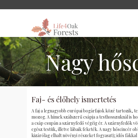
Nagy hős
Faj- és élőhely ismertetés
A faj a legnagyobb európai bogárfajok közé tartozik, te
mozog. A hímek szálszerű csápja a testhosszuknál is ho
a csáp csupán a szárnyfedő végéig ér. A szárnyfedők vö
egész testük, illetve lábaik feketék. A nagy hőscincér ob
kizárólag elhalt növényi részeket fogyaszt); idős fákkal