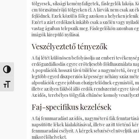
tölgyesek, síksági keményfaligetek, fáslegelők lakója
cm törzsátmérőjű tölgyeken él. A lárvák nem csak az él
fejlődnek. Ezek közül is főleg azokon a helyeken jeleni
Ezért a zárt erdőknek inkább csak a szélén vagy nyilad
vastag ágaiban telepszik meg. Fáslegelőkön azonban egé
imágók kirepülő nyílásai.
Veszélyeztető tényezők
A faj létét különösen befolyásolja az emberi tevékenys
erdőgazdálkodás egyre erőteljesebb földhasználata nagy
A populációk hosszú távú túlélése a nagyméretű, öreg tö
Umschalten auf hohe Kontraste
legtöbb egyed diszperziós képessége néhány száz méter
alpoulációk egyre jobban elszigetelődnek egymástól, mi
Schrift vergrößern
illetve az ilyen fákból álló erdők rendszerint egyre tá
Az idős, terebélyes tölgyfák eltűnése komoly veszélyezt
Faj-specifikus kezelések
A faj fennmaradást az idős, nagyméterű fák fenntartásáva
napsütötte lékek kialakításával, illetve az itt történő ké
fennmaradási esélyeit. A kérgek sebzésével növeljük az
mikorélőhelyeket.