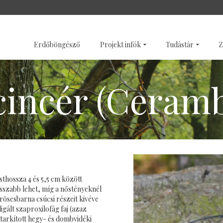
SZENTÉLYERDŐK
GALÉRI
Erdőböngésző
Projekt infók
Tudástár
Z
cincér (Ceramb
sthossza 4 és 5,5 cm között
sszabb lehet, míg a nőstényeknél
rösesbarna csúcsi részeit kivéve
ligált szaproxilofág faj (azaz
 tarkított hegy- és dombvidéki