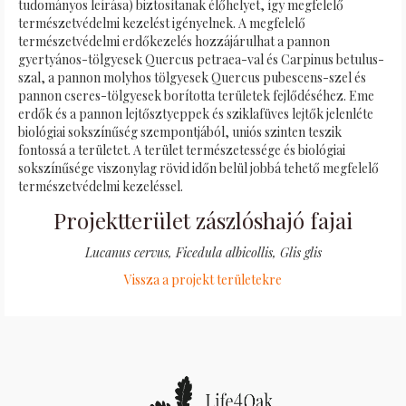
tudományos leírása) biztosítanak élőhelyet, így megfelelő
természetvédelmi kezelést igényelnek. A megfelelő
természetvédelmi erdőkezelés hozzájárulhat a pannon
gyertyános-tölgyesek Quercus petraea-val és Carpinus betulus-
szal, a pannon molyhos tölgyesek Quercus pubescens-szel és
pannon cseres-tölgyesek borította területek fejlődéséhez. Eme
erdők és a pannon lejtősztyeppek és sziklafüves lejtők jelenléte
biológiai sokszínűség szempontjából, uniós szinten teszik
fontossá a területet. A terület természetessége és biológiai
sokszínűsége viszonylag rövid időn belül jobbá tehető megfelelő
természetvédelmi kezeléssel.
Projektterület zászlóshajó fajai
Lucanus cervus, Ficedula albicollis, Glis glis
Vissza a projekt területekre