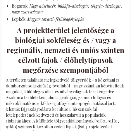
Bogarak:
Nagy hőscincér, bükkfa-díszbogár, tölgyfa-díszbogár,
nagy szarvasbogár
Lepkék:
Magyar tavaszi-fésűsbagolylepke
A projektterület jelentősége a
biológiai sokféleség és / vagy a
regionális, nemzeti és uniós szinten
célzott fajok / élőhelytípusok
megőrzése szempontjából
A területen található melegkedvelő tölgyerdők – a kőzettani és
domborzati sokszínűség jóvoltából – nagy számban képviseltetik
magukat, különleges állat-és növényvilágnak teret engedve.
Azokon a területeken, ahol a geológiai, geomorfológiai és
mikroklimatikus sokféleség átfogó antropogén hatással járt,
jelentős fajgazdagodásra került sor, hiszen sok faj
letelepedésének kedvezett és hozzájárult a populációk
stabilitásához. A különféle tölgyerdőállományok (91G0, 91H0,
91M0) számos fokozottan védett fajnak (lsd. projektterület