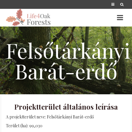
Felsőtárkányi
Barát-erdő
Projektterület általános leírása
A projektterület neve: Felsőtárkányi Barát-erdő
Terület (ha): 99,030