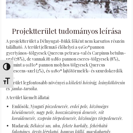
Projektterület tudományos leírása
A projektterület a Délnyugat-Bükk főként nem karsztos részein
található. A terület jellemző élőhelyei a 91G0*pannon
gyertyános-tölgyesek Quercus petraea-val és Carpinus betulus-
szal (78%), de vannak itt 91M0 pannon cseres-tölgyesek (8%),
valamint a 91H0* pannon molyhos tölgyesek Quercus
Umschalten auf hohe Kontraste
pubescens-szel (2%), és 9180* lajtőtörmelék- és szurdokerdők
(1%).
Schrift vergrößern
A terület legfontosabb növényei a
kikeleti hóvirág, leánykökörcsin
és
Janka-tarsóka
.
A terület kiemelt állatai:
Emlősök:
Nyugati piszedenevér, erdei pele, közönséges
késeidenevér, nagy pele,
hosszúszárnyú denevér, rőt
koraidenevér, szoprán törpedenevér, közönséges törpedenevér.
Madarak:
Békászó sas, uhu, fekete harkály, fehérhátú
fakopáncs, örvös légykapó, hamvas küllő, macskabagoly.