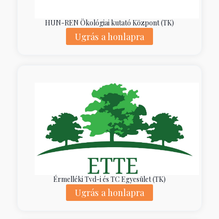
HUN-REN Ökológiai kutató Központ (TK)
Ugrás a honlapra
Érmelléki Tvd-i és TC Egyesület (TK)
Ugrás a honlapra