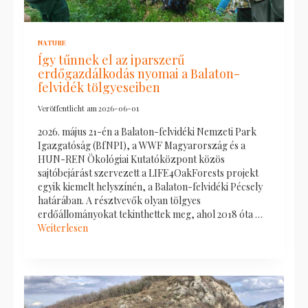
NATURE
Így tűnnek el az iparszerű
erdőgazdálkodás nyomai a Balaton-
felvidék tölgyeseiben
Veröffentlicht am
2026-06-01
2026. május 21-én a Balaton-felvidéki Nemzeti Park
Igazgatóság (BfNPI), a WWF Magyarország és a
HUN-REN Ökológiai Kutatóközpont közös
sajtóbejárást szervezett a LIFE4OakForests projekt
egyik kiemelt helyszínén, a Balaton-felvidéki Pécsely
határában. A résztvevők olyan tölgyes
erdőállományokat tekinthettek meg, ahol 2018 óta …
Weiterlesen