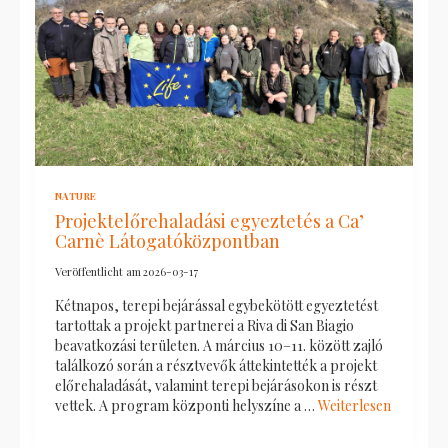
NATURE
Projektelőrehaladási egyeztetés a Ca’
Carnè Látogatóközpontban
Veröffentlicht am
2026-03-17
Kétnapos, terepi bejárással egybekötött egyeztetést
tartottak a projekt partnerei a Riva di San Biagio
beavatkozási területen. A március 10–11. között zajló
találkozó során a résztvevők áttekintették a projekt
előrehaladását, valamint terepi bejárásokon is részt
vettek. A program központi helyszíne a …
Weiterlesen