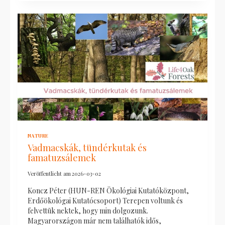
NATURE
Vadmacskák, tündérkutak és
famatuzsálemek
Veröffentlicht am
2026-03-02
Koncz Péter (HUN-REN Ökológiai Kutatóközpont,
Erdőökológai Kutatócsoport) Terepen voltunk és
felvettük nektek, hogy min dolgozunk.
Magyarországon már nem találhatók idős,