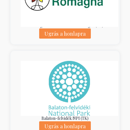
Ente di g. dei Parchi e la B. – Romagna (KK)
Ugrás a honlapra
Balaton-felvidék NPI (TK)
Ugrás a honlapra