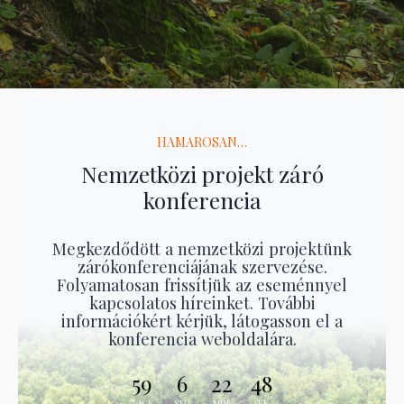
HAMAROSAN…
Nemzetközi projekt záró
konferencia
Megkezdődött a nemzetközi projektünk
zárókonferenciájának szervezése.
Folyamatosan frissítjük az eseménnyel
kapcsolatos híreinket. További
információkért kérjük, látogasson el a
konferencia weboldalára.
59
6
22
46
TAGE
STD
MIN.
SEK.