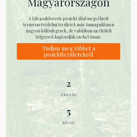
Magyarországon
A Life4oakforests projekt által megcélzott
természetvédelmi területek már önmagukban is
nagyon különlegesek, de valójában az életteli
tölgyesek kapcsolják ezeket össze.
Tudjon meg többet a
projektterületekről
2
ORSZÁG
5
RÉGIÓ