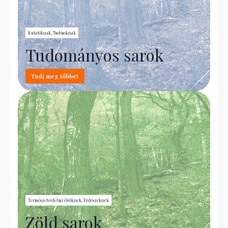
Kutatóknak, Tudósoknak
Tudományos sarok
Tudj meg többet
Természetvédelmi Őröknek, Erdészeknek
Zöld sarok