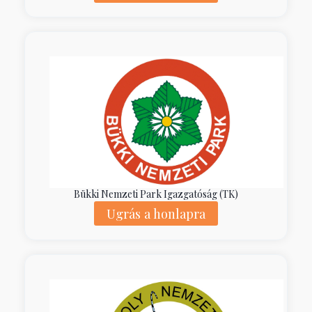
Bükki Nemzeti Park Igazgatóság (TK)
Ugrás a honlapra