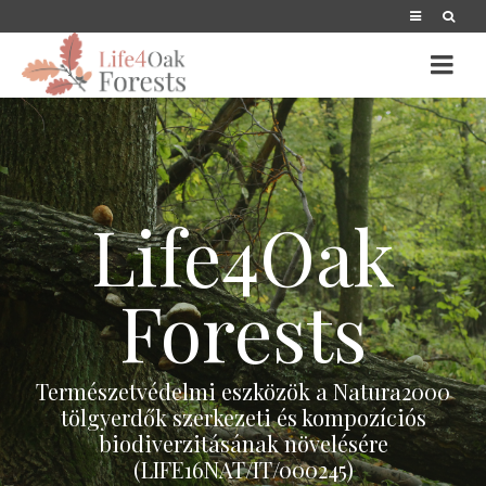
Life4Oak
Forests
Természetvédelmi eszközök a Natura2000
tölgyerdők szerkezeti és kompozíciós
biodiverzitásának növelésére
(LIFE16NAT/IT/000245)