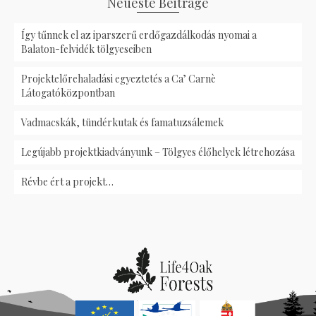
Neueste Beiträge
Így tűnnek el az iparszerű erdőgazdálkodás nyomai a
Balaton-felvidék tölgyeseiben
Projektelőrehaladási egyeztetés a Ca’ Carnè
Látogatóközpontban
Vadmacskák, tündérkutak és famatuzsálemek
Legújabb projektkiadványunk – Tölgyes élőhelyek létrehozása
Révbe ért a projekt…