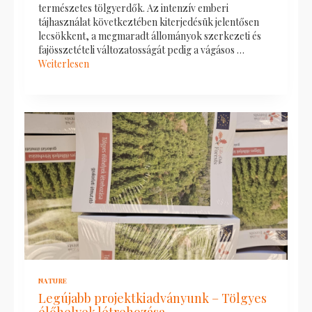
természetes tölgyerdők. Az intenzív emberi
tájhasználat következtében kiterjedésük jelentősen
lecsökkent, a megmaradt állományok szerkezeti és
fajösszetételi változatosságát pedig a vágásos …
Weiterlesen
NATURE
Legújabb projektkiadványunk – Tölgyes