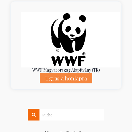
WWF Magyarország Alapítvány (TK)
Ugrás a honlapra