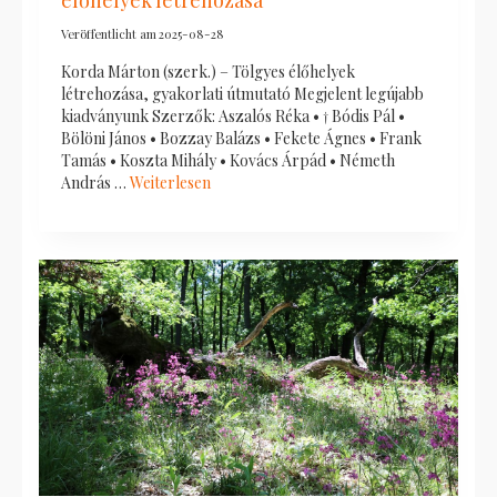
élőhelyek létrehozása
Veröffentlicht am
2025-08-28
Korda Márton (szerk.) – Tölgyes élőhelyek
létrehozása, gyakorlati útmutató Megjelent legújabb
kiadványunk Szerzők: Aszalós Réka • † Bódis Pál •
Bölöni János • Bozzay Balázs • Fekete Ágnes • Frank
Tamás • Koszta Mihály • Kovács Árpád • Németh
András …
Weiterlesen