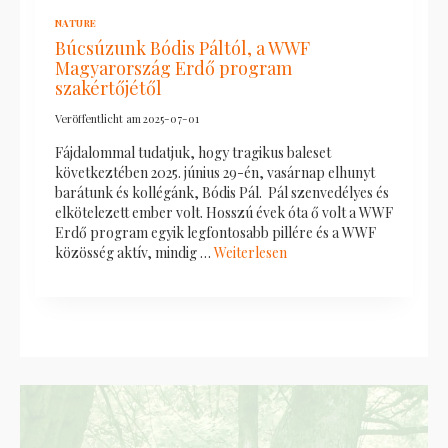
NATURE
Búcsúzunk Bódis Páltól, a WWF
Magyarország Erdő program
szakértőjétől
Veröffentlicht am
2025-07-01
Fájdalommal tudatjuk, hogy tragikus baleset
következtében 2025. június 29-én, vasárnap elhunyt
barátunk és kollégánk, Bódis Pál. Pál szenvedélyes és
elkötelezett ember volt. Hosszú évek óta ő volt a WWF
Erdő program egyik legfontosabb pillére és a WWF
közösség aktív, mindig …
Weiterlesen