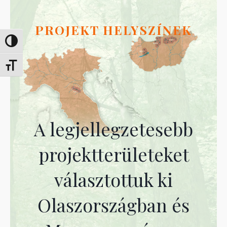
PROJEKT HELYSZÍNEK
Umschalten auf hohe Kontraste
Schrift vergrößern
A legjellegzetesebb
projektterületeket
választottuk ki
Olaszországban és