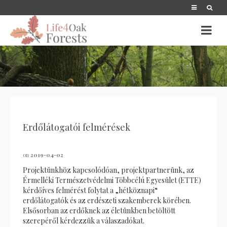
Erdőlátogatói felmérések
on
2019-04-02
Projektünkhöz kapcsolódóan, projektpartnerünk, az
Érmelléki Természetvédelmi Többcélú Egyesület (ETTE)
kérdőíves felmérést folytat a „hétköznapi“
erdőlátogatók és az erdészeti szakemberek körében.
Elsősorban az erdőknek az életünkben betöltött
szerepéről kérdezzük a válaszadókat.