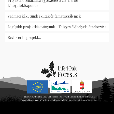
Projektelőrehaladási egyeztetés a Ca’ Carnè
Látogatóközpontban
Vadmacskák, tündérkutak és famatuzsálemek
Legújabb projektkiadványunk – Tölgyes élőhelyek létrehozása
Révbe ért a projekt…