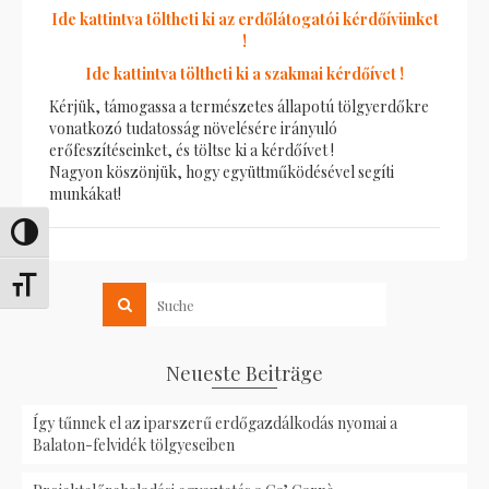
Ide kattintva töltheti ki az erdőlátogatói kérdőívünket
!
Ide kattintva töltheti ki a szakmai kérdőívet !
Kérjük, támogassa a természetes állapotú tölgyerdőkre
vonatkozó tudatosság növelésére irányuló
erőfeszítéseinket, és töltse ki a kérdőívet !
Nagyon köszönjük, hogy együttműködésével segíti
munkákat!
Umschalten auf hohe Kontraste
Schrift vergrößern
Neueste Beiträge
Így tűnnek el az iparszerű erdőgazdálkodás nyomai a
Balaton-felvidék tölgyeseiben