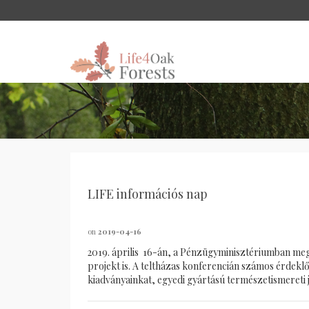
LIFE információs nap
on
2019-04-16
2019. április 16-án, a Pénzügyminisztériumban me
projekt is. A teltházas konferencián számos érdekl
kiadványainkat, egyedi gyártású természetismereti j