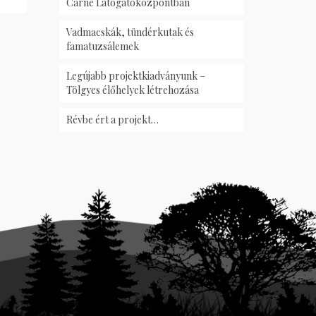
Carnè Látogatóközpontban
Vadmacskák, tündérkutak és
famatuzsálemek
Legújabb projektkiadványunk –
Tölgyes élőhelyek létrehozása
Révbe ért a projekt…