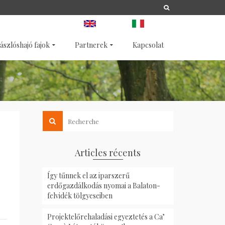
A
LIFE
NATURA 2000
ANGOL
OLASZ
ászlóshajó fajok
Partnerek
Kapcsolat
Articles récents
Így tűnnek el az iparszerű
erdőgazdálkodás nyomai a Balaton-
felvidék tölgyeseiben
Projektelőrehaladási egyeztetés a Ca’