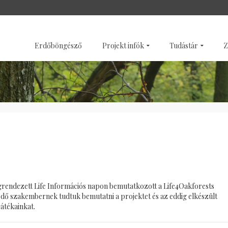
SZENTÉLYERDŐK
GALÉRI
Erdőböngésző
Projekt infók
Tudástár
Z
grendezett Life Információs napon bemutatkozott a Life4Oakforests
ődő szakembernek tudtuk bemutatni a projektet és az eddig elkészült
átékainkat.