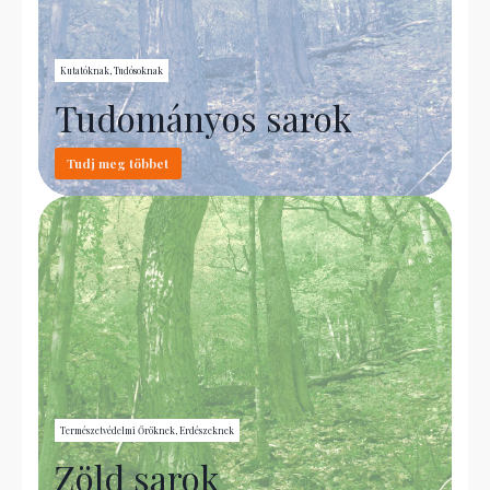
Kutatóknak, Tudósoknak
Tudományos sarok
Tudj meg többet
Természetvédelmi Őröknek, Erdészeknek
Zöld sarok