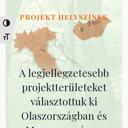
PROJEKT HELYSZÍNEK
Passer en contraste élevé
Changer la taille de la police
A legjellegzetesebb
projektterületeket
választottuk ki
Olaszországban és