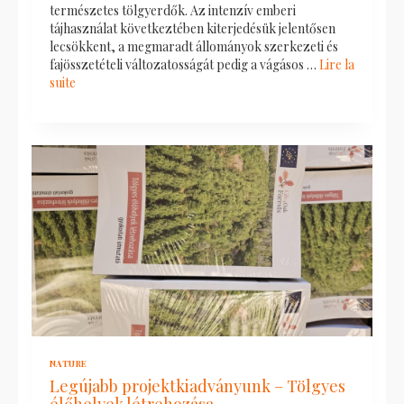
természetes tölgyerdők. Az intenzív emberi
tájhasználat következtében kiterjedésük jelentősen
lecsökkent, a megmaradt állományok szerkezeti és
fajösszetételi változatosságát pedig a vágásos …
Lire la
suite
NATURE
Legújabb projektkiadványunk – Tölgyes