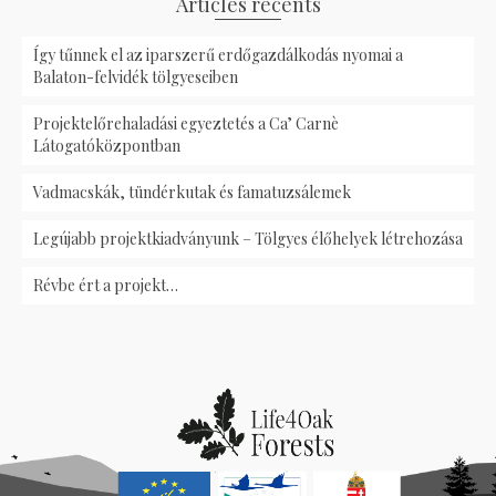
Articles récents
Így tűnnek el az iparszerű erdőgazdálkodás nyomai a
Balaton-felvidék tölgyeseiben
Projektelőrehaladási egyeztetés a Ca’ Carnè
Látogatóközpontban
Vadmacskák, tündérkutak és famatuzsálemek
Legújabb projektkiadványunk – Tölgyes élőhelyek létrehozása
Révbe ért a projekt…