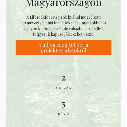
Magyarországon
A Life4oakforests projekt által megcélzott
természetvédelmi területek már önmagukban is
nagyon különlegesek, de valójában az életteli
tölgyesek kapcsolják ezeket össze.
Tudjon meg többet a
projektterületekről
2
ORSZÁG
5
RÉGIÓ