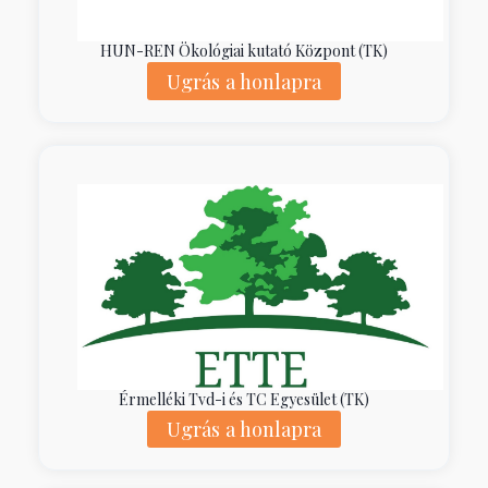
HUN-REN Ökológiai kutató Központ (TK)
Ugrás a honlapra
Érmelléki Tvd-i és TC Egyesület (TK)
Ugrás a honlapra