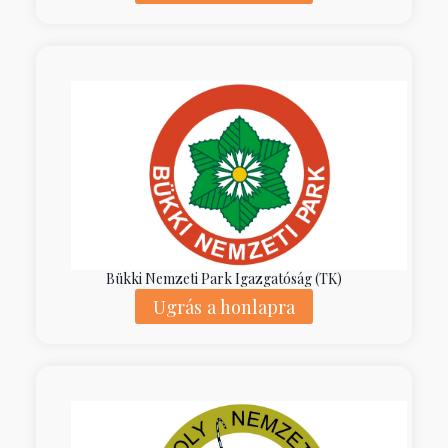
Bükki Nemzeti Park Igazgatóság (TK)
Ugrás a honlapra