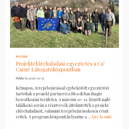
NATURE
Projektelőrehaladási egyeztetés a Ca’
Carnè Látogatóközpontban
Publié le
2026-03-17
Kétnapos, terepi bejárással egybekötött egyeztetést
tartottak a projekt partnerei a Riva di San Biagio
beavatkozási területen. A március 10–11. között zajló
találkozó során a résztvevők áttekintették a projekt
előrehaladását, valamint terepi bejárásokon is részt
vettek. A program központi helyszíne a …
Lire la suite