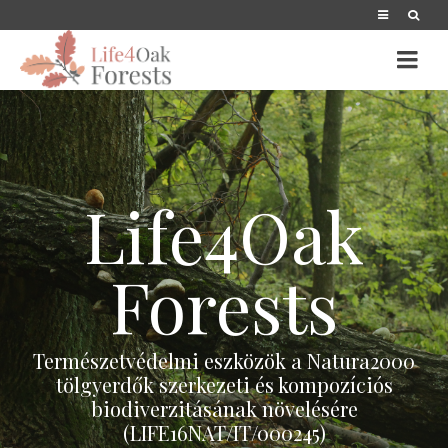
Life4Oak
Forests
Természetvédelmi eszközök a Natura2000
tölgyerdők szerkezeti és kompozíciós
biodiverzitásának növelésére
(LIFE16NAT/IT/000245)