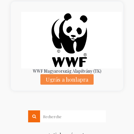
WWF Magyarország Alapítvány (TK)
Ugrás a honlapra