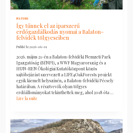
NATURE
Így tűnnek el az iparszerű
erdőgazdálkodás nyomai a Balaton-
felvidék tölgyeseiben
Publié le
2026-06-01
2026. május 21-én a Balaton-felvidéki Nemzeti Park
Igazgatóság (BfNPI), a WWF Magyarország és a
HUN-REN Ökológiai Kutatóközpont közös
sajtóbejárást szervezett a LIFE4OakForests projekt
egyik kiemelt helyszínén, a Balaton-felvidéki Pécsely
határában. A résztvevők olyan tölgyes
erdőállományokat tekinthettek meg, ahol 2018 óta …
Lire la suite