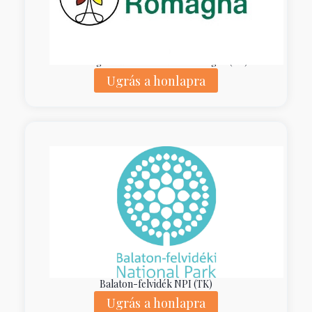
Ente di g. dei Parchi e la B. – Romagna (KK)
Ugrás a honlapra
Balaton-felvidék NPI (TK)
Ugrás a honlapra