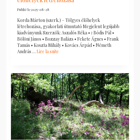
élőhelyek létrehozása
Publié le
2025-08-28
Korda Márton (szerk.) – Tölgyes élőhelyek
létrehozása, gyakorlati útmutató Megjelent legújabb
kiadványunk Szerzők: Aszalós Réka • † Bódis Pál •
Bölöni János • Bozzay Balázs • Fekete Ágnes • Frank
Tamás • Koszta Mihály • Kovács Árpád • Németh
András …
Lire la suite