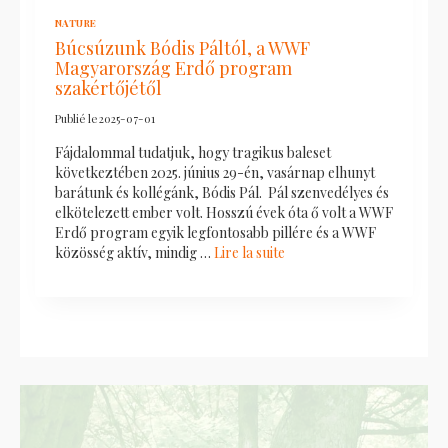
NATURE
Búcsúzunk Bódis Páltól, a WWF
Magyarország Erdő program
szakértőjétől
Publié le
2025-07-01
Fájdalommal tudatjuk, hogy tragikus baleset
következtében 2025. június 29-én, vasárnap elhunyt
barátunk és kollégánk, Bódis Pál. Pál szenvedélyes és
elkötelezett ember volt. Hosszú évek óta ő volt a WWF
Erdő program egyik legfontosabb pillére és a WWF
közösség aktív, mindig …
Lire la suite