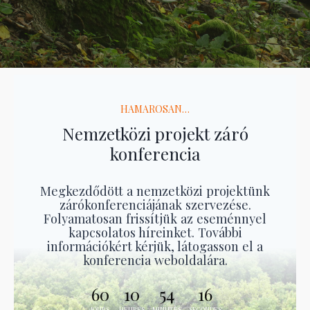
HAMAROSAN…
Nemzetközi projekt záró
konferencia
Megkezdődött a nemzetközi projektünk
zárókonferenciájának szervezése.
Folyamatosan frissítjük az eseménnyel
kapcsolatos híreinket. További
információkért kérjük, látogasson el a
konferencia weboldalára.
60
10
54
15
JOURS
HEURES
MINUTES
SECONDES