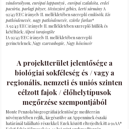
vándorsólyom, európai lappantyú
, európai szalakóta, erdei
pacsirta, parlagi pityer, tövisszúró gébics, kerti sármány
A
92/43/EEC irányelv II. mellékletében szereplő emlősök:
Kis
patkósdenevér, nagy patkósdenevér, szürke farkas*
A 92/43/EEC irányelv II. mellékletében szereplő hüllők és
kétéltűek:
Alpesi tarajosgőte
IA 92/43/EEC irányelv II. mellékletében szereplő
gerinctelenek:
Nagy szarvasbogár, Nagy hőscincér
A projektterület jelentősége a
biológiai sokféleség és / vagy a
regionális, nemzeti és uniós szinten
célzott fajok / élőhelytípusok
megőrzése szempontjából
Monte Penzola biogeográfiai jelentősége mediterrán
növényzetében rejlik, kiegészülve az Appenninek északi
határánál található részekkel. Ezek között elterjedtek itt a 91AA*