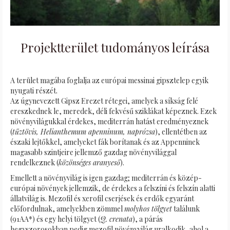
Projektterület tudományos leírása
A terület magába foglalja az európai messinai gipsztelep egyik
nyugati részét.
Az úgynevezett Gipsz Erezet rétegei, amelyek a síkság felé
ereszkednek le, meredek, déli fekvésű sziklákat képeznek. Ezek
növényvilágukkal érdekes, mediterrán hatást eredményeznek
(
tűztövis, Helianthemum apenninum, naprózsa
), ellentétben az
északi lejtőkkel, amelyeket fák borítanak és az Appenninek
magasabb szintjeire jellemző gazdag növényvilággal
rendelkeznek (
közönséges aranyeső
).
Emellett a növényvilág is igen gazdag; mediterrán és közép-
európai növények jellemzik, de érdekes a felszíni és felszín alatti
állatvilág is. Mezofil és xerofil cserjések és erdők egyaránt
előfordulnak, amelyekben zömmel
molyhos tölgyet
találunk
(91AA*) és egy helyi tölgyet (
Q. crenata
), a párás
hegyszorosokban pedig mezofil növényvilág uralkodik, ahol a