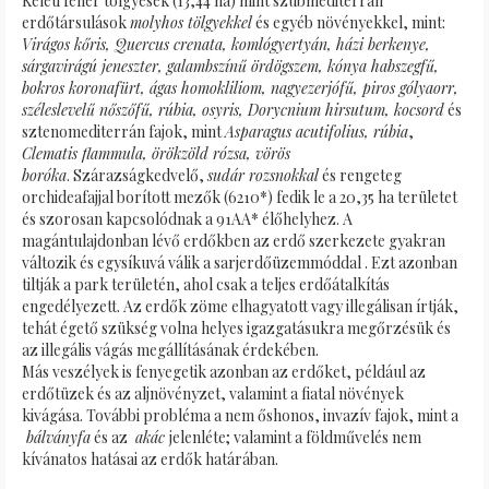
Keleti fehér tölgyesek (13,44 ha) mint szubmediterrán
erdőtársulások
molyhos tölgyekkel
és egyéb növényekkel, mint:
Virágos kőris, Quercus crenata, komlógyertyán, házi berkenye,
sárgavirágú jeneszter, galambszínű ördögszem, kónya habszegfű,
bokros koronafürt, ágas homokliliom, nagyezerjófű, piros gólyaorr,
széleslevelű nőszőfű, rúbia, osyris, Dorycnium hirsutum, kocsord
és
sztenomediterrán fajok, mint
Asparagus acutifolius, rúbia
,
Clematis flammula, örökzöld rózsa, vörös
boróka
. Szárazságkedvelő,
sudár rozsnokkal
és rengeteg
orchideafajjal borított mezők (6210*) fedik le a 20,35 ha területet
és szorosan kapcsolódnak a 91AA* élőhelyhez. A
magántulajdonban lévő erdőkben az erdő szerkezete gyakran
változik és egysíkuvá válik a sarjerdőüzemmóddal . Ezt azonban
tiltják a park területén, ahol csak a teljes erdőátalkítás
engedélyezett. Az erdők zöme elhagyatott vagy illegálisan írtják,
tehát égető szükség volna helyes igazgatásukra megőrzésük és
az illegális vágás megállításának érdekében.
Más veszélyek is fenyegetik azonban az erdőket, például az
erdőtüzek és az aljnövényzet, valamint a fiatal növények
kivágása. További probléma a nem őshonos, invazív fajok, mint a
bálványfa
és az
akác
jelenléte; valamint a földművelés nem
kívánatos hatásai az erdők határában.