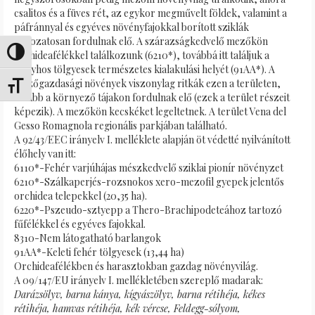
csalitos és a füves rét, az egykor megművelt földek, valamint a
páfránnyal és egyéves növényfajokkal borított sziklák
változatosan fordulnak elő. A szárazságkedvelő mezőkön
Passer en contraste élevé
orchideafélékkel találkozunk (6210*), továbbá itt találjuk a
molyhos tölgyesek természetes kialakulási helyét (91AA*). A
mezőgazdasági növények viszonylag ritkák ezen a területen,
Changer la taille de la police
inkább a környező tájakon fordulnak elő (ezek a terület részeit
képezik). A mezőkön kecskéket legeltetnek. A terület Vena del
Gesso Romagnola regionális parkjában található.
A 92/43/EEC irányelv I. melléklete alapján öt védetté nyilvánított
élőhely van itt:
6110*-Fehér varjúhájas mészkedvelő sziklai pionír növényzet
6210*-Szálkaperjés-rozsnokos xero-mezofil gyepek jelentős
orchidea telepekkel (20,35 ha).
6220*-Pszeudo-sztyepp a Thero-Brachipodeteához tartozó
fűfélékkel és egyéves fajokkal.
8310-Nem látogatható barlangok
91AA*-Keleti fehér tölgyesek (13,44 ha)
Orchideafélékben és harasztokban gazdag növényvilág.
A 09/147/EU irányelv I. mellékletében szereplő madarak:
Darázsölyv, barna kánya, kígyászölyv, barna rétihéja, kékes
rétihéja, hamvas rétihéja, kék vércse, Feldegg-sólyom,