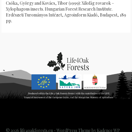
Csóka, György and Kovács, Tibor (1999): Xilofág rovarok –
Xylophagous insects. Hungarian Forest Research Institute.
Erdészeti Turományos Intézet, Agroinform Kiadó, Budapest, 189
pp.
© 2026 life4oakforests.eu - WordPress Theme by
Kadence WP