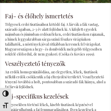
Faj- és élőhely ismertetés
Tölgyesek erdei tisztásaihoz kötődő faj. A lárvák a fák vastag,
száradó ágaiban, 2-3 év alatt fejlődnek ki. A kifejlett egyedek
májusban és júniusban erdőszéleken, erdei tisztásokon rajzanak,
a hímek leggyakrabban sárga színű fészkes virágúakon
találhatók, a nőstények jóval ritkábban keresnek fel virágokat.
Magyarországon a hegy- és dombvidék melegebb tölgyeseiben
sokfelé előfordul, de nem gyakori. (Csóka és Kovács 1999).
Veszélyeztető tényezők
Az erdők homogenizálódása, az elegyetlen, lékek, tisztások
nélküli erdők csökkentik a faj elterjedési területét. Veszélyeztető
tényező továbbá a holt, pontosabban a száradó fák hiánya, ahol a
faj lárvái fejlődnek.
Passer en contraste élevé
Faj-specifikus kezelések
Tölgyesekben történő lékek, kisebb tisztások képzésével
Changer la taille de la police
hozzájárulhatunk a faj fennmaradásához. Ilyen kezelések a