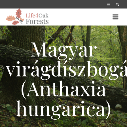
Magyar
virágdíszbog
(Anthaxia
hungarica)