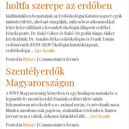
holtfa szerepe az erdőben
újjászületése
fajban
Kisfilmünkben bemutatjuk az Erdőökológiai Kutatócsoport egyik
gazdag
mintaterületét, ahol azt vizsgálják, milyen beavatkozásokkal
természetes
lehet helyreállítását a leromlott ökológiai állapotú erdőket.
erdőként
Fényképezte: Dr. Bakó Gábor és Bakó-Hegedüs Kinga Akiket
kérdeztünk: Dr. Aszalós Réka erdőökológus és Frank Tamás
erdőmérnök (HUN-REN Ökológiai Kutatóközpont,
erdőökológai …
Lire la suite
sur
Posted in
Nature
|
Commentaires fermés
Ökológusok
Szentélyerdők
a
Mátrában
Magyarországon
–
A
A WWF Magyarország könyvben és egy honlapon mutatja be a
holtfa
legszebb 87 szentélyerdőt Hazánk erdőterülete szinte
szerepe
folyamatosan növekedett a 20. század során, és növekszik ma is.
az
Mindez azonban csak papíron, statisztikai értelemben. Sajnos
erdőben
jórészt nem a valódi, őshonos fafajokból álló …
Lire la suite
sur
Posted in
Nature
|
Commentaires fermés