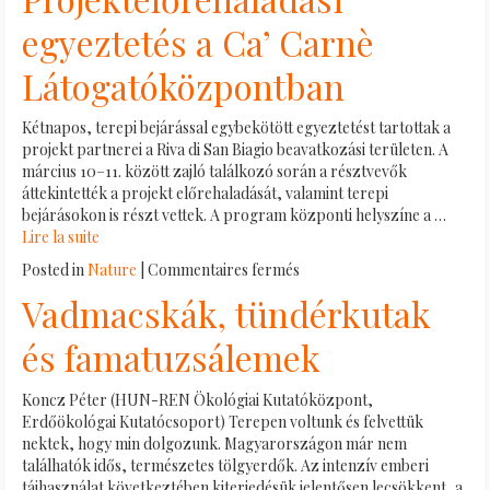
el
egyeztetés a Ca’ Carnè
az
iparszerű
Látogatóközpontban
erdőgazdálkodás
nyomai
Kétnapos, terepi bejárással egybekötött egyeztetést tartottak a
a
projekt partnerei a Riva di San Biagio beavatkozási területen. A
Balaton-
március 10–11. között zajló találkozó során a résztvevők
felvidék
áttekintették a projekt előrehaladását, valamint terepi
tölgyeseiben
bejárásokon is részt vettek. A program központi helyszíne a …
Lire la suite
sur
Posted in
Nature
|
Commentaires fermés
Projektelőrehaladási
Vadmacskák, tündérkutak
egyeztetés
a
és famatuzsálemek
Ca’
Carnè
Koncz Péter (HUN-REN Ökológiai Kutatóközpont,
Látogatóközpontban
Erdőökológai Kutatócsoport) Terepen voltunk és felvettük
nektek, hogy min dolgozunk. Magyarországon már nem
találhatók idős, természetes tölgyerdők. Az intenzív emberi
tájhasználat következtében kiterjedésük jelentősen lecsökkent, a