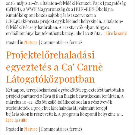
2026. május 21-én a Balaton-felvidéki Nemzeti Park Igazgatóság
(BfNPI), a WWF Magyarország és a HUN-REN Ökológiai
Kutatóközpont közös sajtóbejárást szervezett a
LIFE4OakForests projekt egyik kiemelt helyszínén, a Balaton-
felvidéki Pécsely határában. A résztvevők olyan tölgyes
erdőállományokat tekinthettek meg, ahol 2018 óta …
Lire la suite
sur
Posted in
Nature
|
Commentaires fermés
Így
Projektelőrehaladási
tűnnek
el
egyeztetés a Ca’ Carnè
az
iparszerű
Látogatóközpontban
erdőgazdálkodás
nyomai
Kétnapos, terepi bejárással egybekötött egyeztetést tartottak a
a
projekt partnerei a Riva di San Biagio beavatkozási területen. A
Balaton-
március 10–11. között zajló találkozó során a résztvevők
felvidék
áttekintették a projekt előrehaladását, valamint terepi
tölgyeseiben
bejárásokon is részt vettek. A program központi helyszíne a …
Lire la suite
sur
Posted in
Nature
|
Commentaires fermés
Projektelőrehaladási