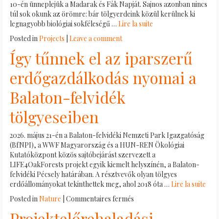
10-én ünneplejük a Madarak és Fák Napját. Sajnos azonban nincs
túl sok okunk az örömre: bár tölgyerdeink közül kerülnek ki
legnagyobb biológiai sokféleségű …
Lire la suite
Posted in
Projects
|
Leave a comment
Így tűnnek el az iparszerű
erdőgazdálkodás nyomai a
Balaton-felvidék
tölgyeseiben
2026. május 21-én a Balaton-felvidéki Nemzeti Park Igazgatóság
(BfNPI), a WWF Magyarország és a HUN-REN Ökológiai
Kutatóközpont közös sajtóbejárást szervezett a
LIFE4OakForests projekt egyik kiemelt helyszínén, a Balaton-
felvidéki Pécsely határában. A résztvevők olyan tölgyes
erdőállományokat tekinthettek meg, ahol 2018 óta …
Lire la suite
sur
Posted in
Nature
|
Commentaires fermés
Így
Projektelőrehaladási
tűnnek