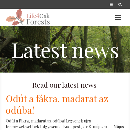
Latest news
Read our latest news
Odút a fákra, madarat az
odúba!
Odút a fákra, madarat az odúba! Legyenek újra
természetesebbek tölgyeseink Budapest, 2018. május 10. – Május