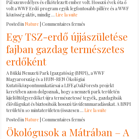
Pál szenvedélyes és elkötelezett ember volt. Hosszú évek óta ő
volt a WWF Erdő program egyik legfontosabb pillére és a WWF
közösség aktív, mindig …
Lire la suite
sur
Posted in
Nature
|
Commentaires fermés
Búcsúzunk
Egy TSZ-erdő újjászületése
Bódis
Páltól,
fajban gazdag természetes
a
WWF
erdőként
Magyarország
Erdő
A Bükki Nemzeti Park Igazgatóság (BNPI), a WWF
program
Magyarország és a HUN-REN Ökológiai
szakértőjétől
Kutatóközpontmunkatársai a LIFE4OakForests projekt
keretében azon dolgoznak, hogy a nemzeti park területén
kijelölttölgyerdőket újra természetessé tegyék, gazdagítsák
élővilágukat és biztosítsák hosszú távúfennmaradásukat. A BNPI
területén 10 mintaterületen (összesen …
Lire la suite
sur
Posted in
Nature
|
Commentaires fermés
Egy
Ökológusok a Mátrában – A
TSZ-
erdő