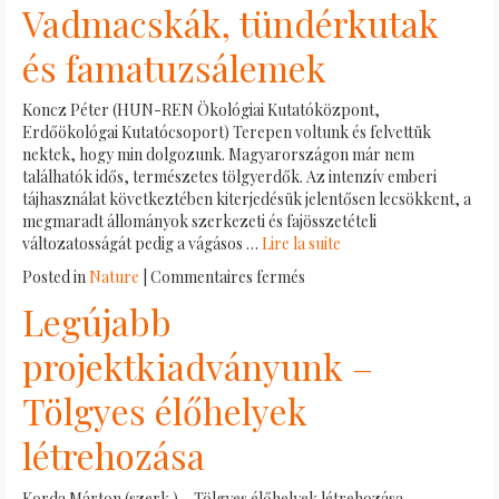
Vadmacskák, tündérkutak
egyeztetés
a
és famatuzsálemek
Ca’
Carnè
Koncz Péter (HUN-REN Ökológiai Kutatóközpont,
Látogatóközpontban
Erdőökológai Kutatócsoport) Terepen voltunk és felvettük
nektek, hogy min dolgozunk. Magyarországon már nem
találhatók idős, természetes tölgyerdők. Az intenzív emberi
tájhasználat következtében kiterjedésük jelentősen lecsökkent, a
megmaradt állományok szerkezeti és fajösszetételi
változatosságát pedig a vágásos …
Lire la suite
sur
Posted in
Nature
|
Commentaires fermés
Vadmacskák,
Legújabb
tündérkutak
és
projektkiadványunk –
famatuzsálemek
Tölgyes élőhelyek
létrehozása
Korda Márton (szerk.) – Tölgyes élőhelyek létrehozása,