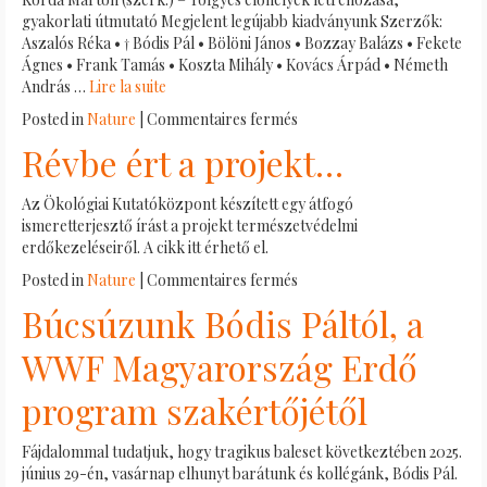
gyakorlati útmutató Megjelent legújabb kiadványunk Szerzők:
Aszalós Réka • † Bódis Pál • Bölöni János • Bozzay Balázs • Fekete
Ágnes • Frank Tamás • Koszta Mihály • Kovács Árpád • Németh
András …
Lire la suite
sur
Posted in
Nature
|
Commentaires fermés
Legújabb
Révbe ért a projekt…
projektkiadványunk
–
Az Ökológiai Kutatóközpont készített egy átfogó
Tölgyes
ismeretterjesztő írást a projekt természetvédelmi
élőhelyek
erdőkezeléseiről. A cikk itt érhető el.
létrehozása
sur
Posted in
Nature
|
Commentaires fermés
Révbe
Búcsúzunk Bódis Páltól, a
ért
a
WWF Magyarország Erdő
projekt…
program szakértőjétől
Fájdalommal tudatjuk, hogy tragikus baleset következtében 2025.
június 29-én, vasárnap elhunyt barátunk és kollégánk, Bódis Pál.