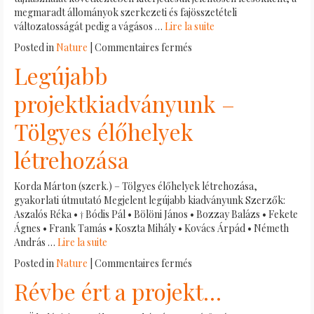
megmaradt állományok szerkezeti és fajösszetételi
változatosságát pedig a vágásos …
Lire la suite
sur
Posted in
Nature
|
Commentaires fermés
Vadmacskák,
Legújabb
tündérkutak
és
projektkiadványunk –
famatuzsálemek
Tölgyes élőhelyek
létrehozása
Korda Márton (szerk.) – Tölgyes élőhelyek létrehozása,
gyakorlati útmutató Megjelent legújabb kiadványunk Szerzők:
Aszalós Réka • † Bódis Pál • Bölöni János • Bozzay Balázs • Fekete
Ágnes • Frank Tamás • Koszta Mihály • Kovács Árpád • Németh
András …
Lire la suite
sur
Posted in
Nature
|
Commentaires fermés
Legújabb
Révbe ért a projekt…
projektkiadványunk
–