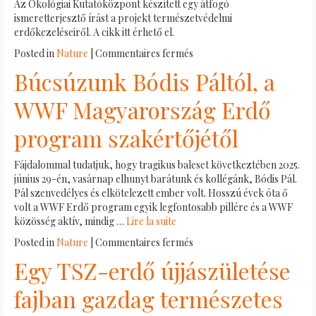
Az Ökológiai Kutatóközpont készített egy átfogó
Tölgyes
ismeretterjesztő írást a projekt természetvédelmi
élőhelyek
erdőkezeléseiről. A cikk itt érhető el.
létrehozása
sur
Posted in
Nature
|
Commentaires fermés
Révbe
Búcsúzunk Bódis Páltól, a
ért
a
WWF Magyarország Erdő
projekt…
program szakértőjétől
Fájdalommal tudatjuk, hogy tragikus baleset következtében 2025.
június 29-én, vasárnap elhunyt barátunk és kollégánk, Bódis Pál.
Pál szenvedélyes és elkötelezett ember volt. Hosszú évek óta ő
volt a WWF Erdő program egyik legfontosabb pillére és a WWF
közösség aktív, mindig …
Lire la suite
sur
Posted in
Nature
|
Commentaires fermés
Búcsúzunk
Egy TSZ-erdő újjászületése
Bódis
Páltól,
fajban gazdag természetes
a
WWF