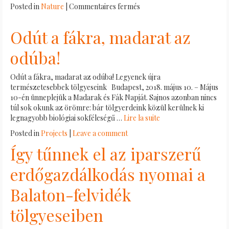
sur
Posted in
Nature
|
Commentaires fermés
Vadmacska
a
Odút a fákra, madarat az
tölgyesben
odúba!
Odút a fákra, madarat az odúba! Legyenek újra
természetesebbek tölgyeseink Budapest, 2018. május 10. – Május
10-én ünneplejük a Madarak és Fák Napját. Sajnos azonban nincs
túl sok okunk az örömre: bár tölgyerdeink közül kerülnek ki
legnagyobb biológiai sokféleségű …
Lire la suite
Posted in
Projects
|
Leave a comment
Így tűnnek el az iparszerű
erdőgazdálkodás nyomai a
Balaton-felvidék
tölgyeseiben