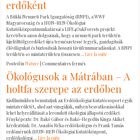
erdőként
Magyarország
Erdő
A Bükki Nemzeti Park Igazgatóság (BNPI), a WWF
program
Magyarország és a HUN-REN Ökológiai
szakértőjétől
Kutatóközpontmunkatársai a LIFE4OakForests projekt
keretében azon dolgoznak, hogy a nemzeti park területén
kijelölttölgyerdőket újra természetessé tegyék, gazdagítsák
élővilágukat és biztosítsák hosszú távúfennmaradásukat. A BNPI
területén 10 mintaterületen (összesen …
Lire la suite
sur
Posted in
Nature
|
Commentaires fermés
Egy
Ökológusok a Mátrában – A
TSZ-
erdő
holtfa szerepe az erdőben
újjászületése
fajban
Kisfilmünkben bemutatjuk az Erdőökológiai Kutatócsoport egyik
gazdag
mintaterületét, ahol azt vizsgálják, milyen beavatkozásokkal
természetes
lehet helyreállítását a leromlott ökológiai állapotú erdőket.
erdőként
Fényképezte: Dr. Bakó Gábor és Bakó-Hegedüs Kinga Akiket
kérdeztünk: Dr. Aszalós Réka erdőökológus és Frank Tamás
erdőmérnök (HUN-REN Ökológiai Kutatóközpont,
erdőökológai …
Lire la suite