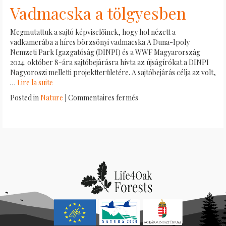
Szentélyerdők
Vadmacska a tölgyesben
Magyarországon
Megmutattuk a sajtó képviselőinek, hogy hol nézett a
vadkamerába a híres börzsönyi vadmacska A Duna-Ipoly
Nemzeti Park Igazgatóság (DINPI) és a WWF Magyarország
2024. október 8-ára sajtóbejárásra hívta az újságírókat a DINPI
Nagyoroszi melletti projektterületére. A sajtóbejárás célja az volt,
…
Lire la suite
sur
Posted in
Nature
|
Commentaires fermés
Vadmacska
a
tölgyesben