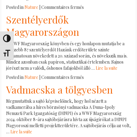
sur
Posted in
Nature
|
Commentaires fermés
Ökológusok
Szentélyerdők
a
Mátrában
Magyarországon
–
A
Passer en contraste élevé
A WWF Magyarország könyvben és egy honlapon mutatja be a
holtfa
legszebb 87 szentélyerdőt Hazánk erdőterülete szinte
szerepe
Changer la taille de la police
folyamatosan növekedett a 20. század során, és növekszik ma is.
az
Mindez azonban csak papíron, statisztikai értelemben. Sajnos
erdőben
jórészt nem a valódi, őshonos fafajokból álló …
Lire la suite
sur
Posted in
Nature
|
Commentaires fermés
Szentélyerdők
Vadmacska a tölgyesben
Magyarországon
Megmutattuk a sajtó képviselőinek, hogy hol nézett a
vadkamerába a híres börzsönyi vadmacska A Duna-Ipoly
Nemzeti Park Igazgatóság (DINPI) és a WWF Magyarország
2024. október 8-ára sajtóbejárásra hívta az újságírókat a DINPI
Nagyoroszi melletti projektterületére. A sajtóbejárás célja az volt,
…
Lire la suite