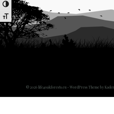
Passer en contraste élevé
Changer la taille de la police
© 2026 life4oakforests.eu - WordPress Theme by
Kade