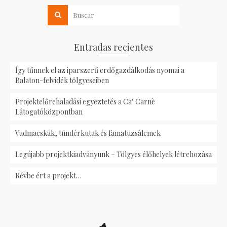
Entradas recientes
Így tűnnek el az iparszerű erdőgazdálkodás nyomai a
Balaton-felvidék tölgyeseiben
Projektelőrehaladási egyeztetés a Ca’ Carnè
Látogatóközpontban
Vadmacskák, tündérkutak és famatuzsálemek
Legújabb projektkiadványunk – Tölgyes élőhelyek létrehozása
Révbe ért a projekt…