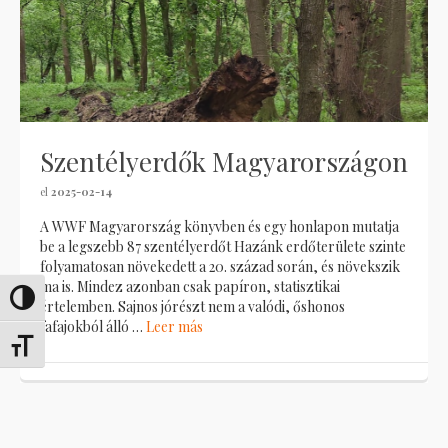
Szentélyerdők Magyarországon
el
2025-02-14
A WWF Magyarország könyvben és egy honlapon mutatja
be a legszebb 87 szentélyerdőt Hazánk erdőterülete szinte
folyamatosan növekedett a 20. század során, és növekszik
ma is. Mindez azonban csak papíron, statisztikai
Alternar alto contraste
értelemben. Sajnos jórészt nem a valódi, őshonos
fafajokból álló …
Leer más
Alternar tamaño de letra