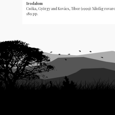
Irodalom
Csóka, György and Kovács, Tibor (1999): Xilofág rovar
189 pp.