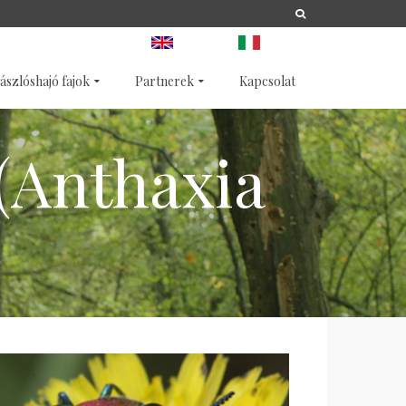
A
LIFE
NATURA 2000
ANGOL
OLASZ
ászlóshajó fajok
Partnerek
Kapcsolat
(Anthaxia