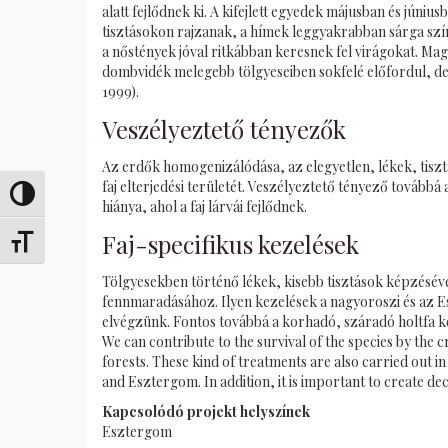
alatt fejlődnek ki. A kifejlett egyedek májusban és júniu
tisztásokon rajzanak, a hímek leggyakrabban sárga szí
a nőstények jóval ritkábban keresnek fel virágokat. Ma
dombvidék melegebb tölgyeseiben sokfelé előfordul, de
1999).
Veszélyeztető tényezők
Az erdők homogenizálódása, az elegyetlen, lékek, tiszt
faj elterjedési területét. Veszélyeztető tényező továbbá
Alternar alto contraste
hiánya, ahol a faj lárvái fejlődnek.
Faj-specifikus kezelések
Alternar tamaño de letra
Tölgyesekben történő lékek, kisebb tisztások képzéséve
fennmaradásához. Ilyen kezelések a nagyoroszi és az E
elvégzünk. Fontos továbbá a korhadó, száradó holtfa ké
We can contribute to the survival of the species by the c
forests. These kind of treatments are also carried out i
and Esztergom. In addition, it is important to create d
Kapcsolódó projekt helyszínek
Esztergom