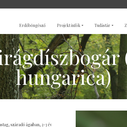
SZENTÉLYERDŐK
GALÉRI
Erdőböngésző
Projekt infók
Tudástár
Z
irágdíszbogár 
hungarica)
vastag, száradó ágaiban, 2-3 év