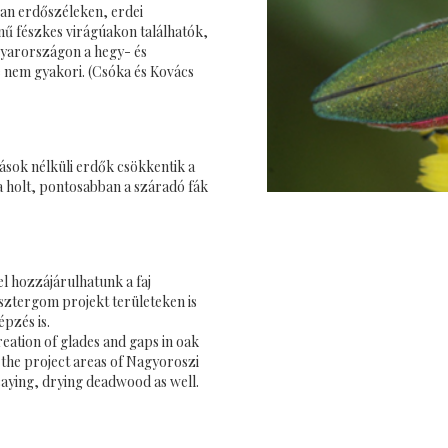
sban erdőszéleken, erdei
nű fészkes virágúakon találhatók,
gyarországon a hegy- és
 nem gyakori. (Csóka és Kovács
ások nélküli erdők csökkentik a
 a holt, pontosabban a száradó fák
l hozzájárulhatunk a faj
sztergom projekt területeken is
pzés is.
reation of glades and gaps in oak
n the project areas of Nagyoroszi
ecaying, drying deadwood as well.