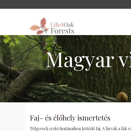
Magyar v
Faj- és élőhely ismertetés
Tölgyesek erdei tisztásaihoz kötődő faj. A lárvák a fák 