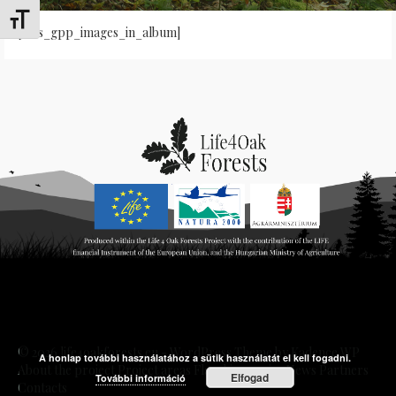
Alternar tamaño de letra
[cws_gpp_images_in_album]
© 2026 life4oakforests.eu - WordPress Theme by
Kadence WP
A honlap további használatához a sütik használatát el kell fogadni.
About the project
Project areas
Flagship species
News
Partners
Elfogad
További információ
Contacts