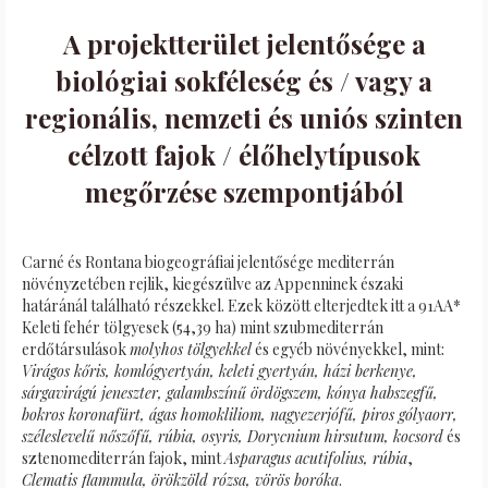
A projektterület jelentősége a
biológiai sokféleség és / vagy a
regionális, nemzeti és uniós szinten
célzott fajok / élőhelytípusok
megőrzése szempontjából
Carné és Rontana biogeográfiai jelentősége mediterrán
növényzetében rejlik, kiegészülve az Appenninek északi
határánál található részekkel. Ezek között elterjedtek itt a 91AA*
Keleti fehér tölgyesek (54,39 ha) mint szubmediterrán
erdőtársulások
molyhos tölgyekkel
és egyéb növényekkel, mint:
Virágos kőris, komlógyertyán, keleti gyertyán, házi berkenye,
sárgavirágú jeneszter, galambszínű ördögszem, kónya habszegfű,
bokros koronafürt, ágas homokliliom, nagyezerjófű, piros gólyaorr,
széleslevelű nőszőfű, rúbia, osyris, Dorycnium hirsutum, kocsord
és
sztenomediterrán fajok, mint
Asparagus acutifolius, rúbia
,
Clematis flammula, örökzöld rózsa, vörös boróka
.