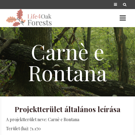
Carnè e
Rontana
Projektterület általános leírása
A projektterület neve: Carnè e Rontana
Terület (ha): 71.170