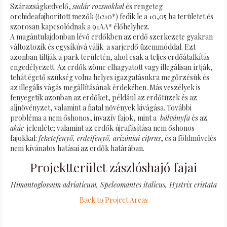
Szárazságkedvelő,
sudár rozsnokkal
és rengeteg
orchideafajborított mezők (6210*) fedik le a 10,05 ha területet és
szorosan kapcsolódnak a 91AA* élőhelyhez.
A magántulajdonban lévő erdőkben az erdő szerkezete gyakran
változtozik és egysíkúvá válik a sarjerdő üzemmóddal. Ezt
azonban tiltják a park területén, ahol csak a teljes erdőátalkítás
engedélyezett. Az erdők zöme elhagyatott vagy illegálisan írtják,
tehát égető szükség volna helyes igazgatásukra megőrzésük és
az illegális vágás megállításának érdekében. Más veszélyek is
fenyegetik azonban az erdőket, például az erdőtüzek és az
aljnövényzet, valamint a fiatal növények kivágása. További
probléma a nem őshonos, invazív fajok, mint a
bálványfa
és az
akác
jelenléte; valamint az erdők újrafásítása nem őshonos
fajokkal:
feketefenyő, erdeifenyő, arizóniai ciprus
, és a földművelés
nem kívánatos hatásai az erdők határában.
Projektterület zászlóshajó fajai
Himantoglossum adriaticum, Speleomantes italicus, Hystrix cristata
Back to Project Areas