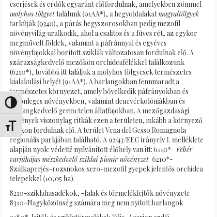
cserjések és erdők egyaránt előfordulnak, amelyekben zömmel
molyhos tölgyet
találunk (91AA*), a hegyoldalakat
magyaltölgyek
tarkítják (9340), a párás hegyszorosokban pedig mezofil
növényvilág uralkodik, ahol a csalitos és a füves rét, az egykor
megművelt földek, valamint a páfránnyal és egyéves
növényfajokkal borított sziklák változatosan fordulnak elő. A
szárazságkedvelő mezőkön orchideafélékkel találkozunk
(6210*), továbbá itt találjuk a molyhos tölgyesek természetes
kialakulási helyét (91AA*). A barlangokban fennmaradt a
természetes környezet, amely bővelkedik páfrányokban és
különleges növényekben, valamint denevérkolóniákban és
Alternar alto contraste
barlangkedvelő gerinctelen állatfajokban. A mezőgazdasági
növények viszonylag ritkák ezen a területen, inkább a környező
Alternar tamaño de letra
tájakon fordulnak elő. A terület Vena del Gesso Romagnola
regionális parkjában található. A 92/43/EEC irányelv I. melléklete
alapján nyolc védetté nyilvánított élőhely van itt: 6110*-
Fehér
varjúhájas mészkedvelő sziklai pionír növényzet
6210*-
Szálkaperjés-rozsnokos xero-mezofil gyepek jelentős orchidea
telepekkel (10,05 ha).
8210-sziklahasadékok, -falak és törmeléklejtők növényzete
8310-Nagyközönség számára meg nem nyitott barlangok