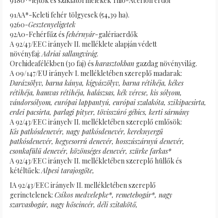
9180*-lejtők és sziklatörmelékek Tilio-Acerion erdői
91AA*-Keleti fehér tölgyesek (54,39 ha).
9260-
Gesztenyeligetek
92A0-Fehérfűz és
fehérnyár
-galériaerdők
A 92/43/EEC irányelv II. melléklete alapján védett
növényfaj:
Adriai sallangvirág
.
Orchideafélékben (30 faj) és
harasztokban
gazdag növényvilág.
A 09/147/EU irányelv I. mellékletében szereplő madarak:
Darázsölyv, barna kánya, kígyászölyv, barna rétihéja, kékes
rétihéja, hamvas rétihéja, halászsas, kék vércse, kis sólyom,
vándorsólyom, európai lappantyú, európai szalakóta, szikipacsirta,
erdei pacsirta, parlagi pityer, tövisszúró gébics, kerti sármány
A 92/43/EEC irányelv II. mellékletében szereplő emlősök:
Kis patkósdenevér, nagy patkósdenevér, kereknyergű
patkósdenevér, hegyesorrú denevér, hosszúszárnyú denevér,
csonkafülű denevér, közönséges denevér, szürke farkas*
A 92/43/EEC irányelv II. mellékletében szereplő hüllők és
kétéltűek:
Alpesi tarajosgőte,
IA 92/43/EEC irányelv II. mellékletében szereplő
gerinctelenek:
Csíkos medvelepke*, remetebogár*, nagy
szarvasbogár, nagy hőscincér, déli szitakötő,