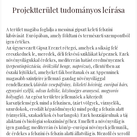
Projektterület tudományos leírása
A terület magába foglalja a messinai gipszt keleti felszíni
kibúvását Európában, amely földtani és természeti szempontból
igen értékes.
Az úgynevezett Gipsz Erezet rétegei, amelyek a síkság felé
ereszkednek le, meredek, déli fekvésű sziklákat képeznek. Ezek
növényvilágukkal érdekes, mediterrán hatást eredményeznek
(
terpentinpisztácia, örökzöld benge, naprózsa
), ellentétben az
északi lejtőkkel, amelyeket fák borítanak és az Appenninek
magasabb szintjeire jellemző gazdag növényvilággal
rendelkeznek (
dárdás vesepáfrány, kikeleti hóvirág, európai hárs,
egynyári szélfű, odvas keltike, közönséges aranyeső, mogyorós
hólyagfa
). Az egész területre jellemzőek a kiterjedt
karsztjelenségek mind a felszínen, (zárt völgyek, víznyelők,
szurdokok, erodált képződmények) mind pedig a felszín alatt
(víznyelők, szakadékok és barlangok). Ezek hozzájárulnak a táj
alaktani és biológiai sokszínűségéhez. Emellett a növényvilág is
igen gazdag; mediterrán és közép-európai növények jellemzők,
de érdekes a felszíni és felszín alatti állatvilág is. Mezofil és xerofil