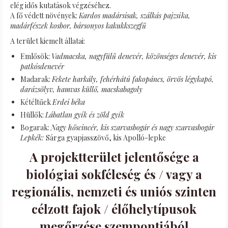
elég idős kutatások végzéséhez.
A fő védett növények:
Kardos madársisak, szálkás pajzsika,
madárfészek kosbor, bársonyos kakukkszegfű
A terület kiemelt állatai:
Emlősök:
Vadmacska, nagyfülű denevér, közönséges denevér, kis
patkósdenevér
Madarak:
Fekete harkály, fehérhátú fakopáncs, örvös légykapó,
darázsölyv, hamvas küllő, macskabagoly
Kétéltűek
Erdei béka
Hüllők:
Lábatlan gyík és zöld gyík
Bogarak:
Nagy hőscincér, kis szarvasbogár és nagy szarvasbogár
Lepkék:
Sárga gyapjasszövő, kis Apolló-lepke
A projektterület jelentősége a
biológiai sokféleség és / vagy a
regionális, nemzeti és uniós szinten
célzott fajok / élőhelytípusok
megőrzése szempontjából