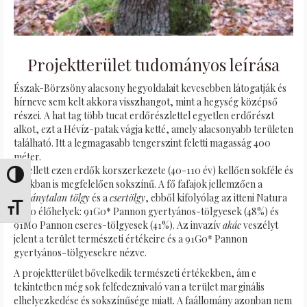
Projektterület tudományos leírása
Észak-Börzsöny alacsony hegyoldalait kevesebben látogatják és
hírneve sem kelt akkora visszhangot, mint a hegység középső
részei. A hat tag több tucat erdőrészlettel egyetlen erdőrészt
alkot, ezt a Hévíz-patak vágja ketté, amely alacsonyabb területen
található. Itt a legmagasabb tengerszint feletti magasság 400
méter.
Emellett ezen erdők korszerkezete (40-110 év) kellően sokféle és
Alternar alto contraste
fajokban is megfelelően sokszínű. A fő fafajok jellemzően a
kocsánytalan tölgy
és a
csertölgy
, ebből kifolyólag az itteni Natura
Alternar tamaño de letra
2000 élőhelyek: 91G0* Pannon gyertyános-tölgyesek (48%) és
91M0 Pannon cseres-tölgyesek (41%). Az invazív
akác
veszélyt
jelent a terület természeti értékeire és a 91G0* Pannon
gyertyános-tölgyesekre nézve.
A projektterület bővelkedik természeti értékekben, ám e
tekintetben még sok felfedeznivaló van a terület marginális
elhelyezkedése és sokszínűsége miatt. A faállomány azonban nem