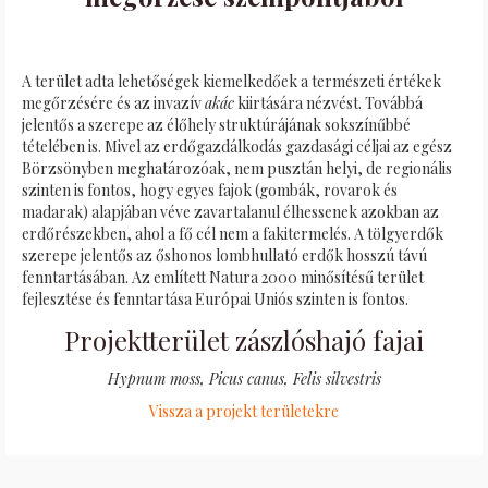
A terület adta lehetőségek kiemelkedőek a természeti értékek
megőrzésére és az invazív
akác
kiirtására nézvést. Továbbá
jelentős a szerepe az élőhely struktúrájának sokszínűbbé
tételében is. Mivel az erdőgazdálkodás gazdasági céljai az egész
Börzsönyben meghatározóak, nem pusztán helyi, de regionális
szinten is fontos, hogy egyes fajok (gombák, rovarok és
madarak) alapjában véve zavartalanul élhessenek azokban az
erdőrészekben, ahol a fő cél nem a fakitermelés. A tölgyerdők
szerepe jelentős az őshonos lombhullató erdők hosszú távú
fenntartásában. Az említett Natura 2000 minősítésű terület
fejlesztése és fenntartása Európai Uniós szinten is fontos.
Projektterület zászlóshajó fajai
Hypnum moss, Picus canus, Felis silvestris
Vissza a projekt területekre