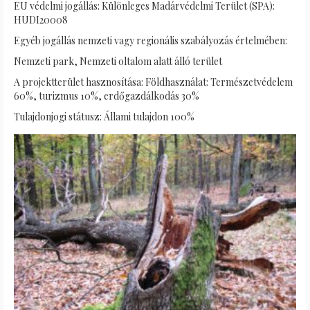
EU védelmi jogállás: Különleges Madárvédelmi Terület (SPA):
HUDI20008
Egyéb jogállás nemzeti vagy regionális szabályozás értelmében:
Nemzeti park, Nemzeti oltalom alatt álló terület
A projektterület hasznosítása: Földhasználat: Természetvédelem
60%, turizmus 10%, erdőgazdálkodás 30%
Tulajdonjogi státusz: Állami tulajdon 100%