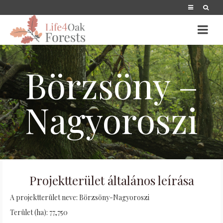
Börzsöny –
Nagyoroszi
Projektterület általános leírása
A projektterület neve: Börzsöny-Nagyoroszi
Terület (ha): 77,750